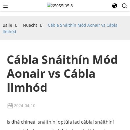
Baile
Nuacht
Cábla Snáithín Mód Aonair vs Cábla
Ilmhód
Cábla Snáithín Mód
Aonair vs Cábla
Ilmhód
2024-04-10
Is dhá chineál snáithíní optúla iad cáblaí snáithíní