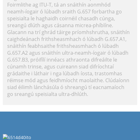
Foirmlithe ag ITU-T, tá an snáithín aonmhód
neamh-íogair ó lúbadh sraith G.657 forbartha go
speisialta le haghaidh coirnéil chasadh cúnga,
sreangú dlúth agus cásanna micrea-phíblíne.
Glacann na trí ghrád táirge príomhshrutha, snáithín
caighdeánach frithsheasmhach ó lúbadh G.657.A1,
snáithín feabhsaithe frithsheasmhach ó lúbadh
G.657.A2 agus snáithín ultra-neamh-íogair ó lúbadh
G.657.B3, próifílí innéacs athraonta difreáilte le
cúnamh trinse, agus cuireann siad difríochtaí
grádaithe i láthair i nga lúbadh íosta, trastomhas
réimse mód agus feidhmíocht maolaithe. Clúdaíonn
siad éilimh lánchásúla ó shreangú tí eacnamaíoch
go sreangú speisialta ultra-dhlúth.