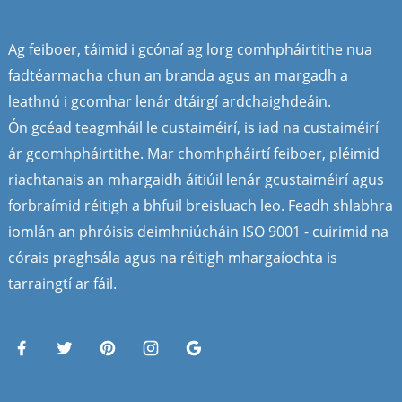
Ag feiboer, táimid i gcónaí ag lorg comhpháirtithe nua
fadtéarmacha chun an branda agus an margadh a
leathnú i gcomhar lenár dtáirgí ardchaighdeáin.
Ón gcéad teagmháil le custaiméirí, is iad na custaiméirí
ár gcomhpháirtithe. Mar chomhpháirtí feiboer, pléimid
riachtanais an mhargaidh áitiúil lenár gcustaiméirí agus
forbraímid réitigh a bhfuil breisluach leo. Feadh shlabhra
iomlán an phróisis deimhniúcháin ISO 9001 - cuirimid na
córais praghsála agus na réitigh mhargaíochta is
tarraingtí ar fáil.