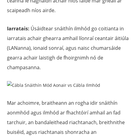
céanna le haghaidh achair níos faide mar gheall ar
scaipeadh níos airde.
Iarratais:
Úsáidtear snáithín ilmhód go coitianta in
iarratais achair ghearra amhail líonraí ceantair áitiúla
(LANanna), ionaid sonraí, agus naisc chumarsáide
gearra achair laistigh de fhoirgnimh nó de
champasanna.
Mar achoimre, braitheann an rogha idir snáithín
aonmhód agus ilmhód ar fhachtóirí amhail an fad
tarchuir, an bandaleithead riachtanach, breithnithe
buiséid, agus riachtanais shonracha an