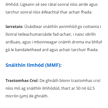
ilmhód. Ligeann sé seo rátaí sonraí níos airde agus
tarchur sonraí níos éifeachtaí thar achair fhada.
Iarratais:
Úsáidtear snáithín aonmhód go coitianta i
líonraí teileachumarsáide fad-achair, i naisc idirlín
ardluais, agus i mbonneagar cnámh droma ina bhfuil
gá le bandaleithead ard agus achair tarchuir fhada.
Snáithín Ilmhód (MMF):
Trastomhas Croí:
De ghnáth bíonn trastomhas croí
níos mó ag snáithín ilmhódúil, thart ar 50 nó 62.5
micrón (µm) de ghnáth.