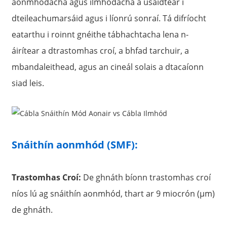
aonmhódacha agus ilmhódacha a úsáidtear i
dteileachumarsáid agus i líonrú sonraí. Tá difríocht
eatarthu i roinnt gnéithe tábhachtacha lena n-
áirítear a dtrastomhas croí, a bhfad tarchuir, a
mbandaleithead, agus an cineál solais a dtacaíonn
siad leis.
Snáithín aonmhód (SMF):
Trastomhas Croí:
De ghnáth bíonn trastomhas croí
níos lú ag snáithín aonmhód, thart ar 9 miocrón (µm)
de ghnáth.