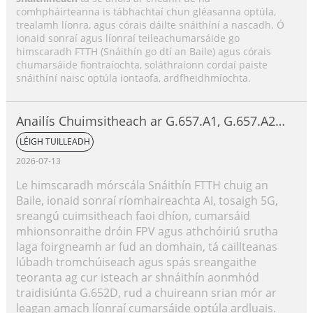
comhpháirteanna is tábhachtaí chun gléasanna optúla,
trealamh líonra, agus córais dáilte snáithíní a nascadh. Ó
ionaid sonraí agus líonraí teileachumarsáide go
himscaradh FTTH (Snáithín go dtí an Baile) agus córais
chumarsáide fiontraíochta, soláthraíonn cordaí paiste
snáithíní naisc optúla iontaofa, ardfheidhmíochta.
Anailís Chuimsitheach ar G.657.A1, G.657.A2
agus G.657.B3
LÉIGH TUILLEADH
2026-07-13
Le himscaradh mórscála Snáithín FTTH chuig an
Baile, ionaid sonraí ríomhaireachta AI, tosaigh 5G,
sreangú cuimsitheach faoi dhíon, cumarsáid
mhionsonraithe dróin FPV agus athchóiriú srutha
laga foirgneamh ar fud an domhain, tá caillteanas
lúbadh tromchúiseach agus spás sreangaithe
teoranta ag cur isteach ar shnáithín aonmhód
traidisiúnta G.652D, rud a chuireann srian mór ar
leagan amach líonraí cumarsáide optúla ardluais.