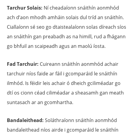
Tarchur Solais:
Ní cheadaíonn snáithín aonmhód
ach d’aon mhodh amháin solais dul tríd an snáithín.
Ciallaíonn sé seo go dtaistealaíonn solas díreach síos
an snáithín gan preabadh as na himill, rud a fhágann
go bhfuil an scaipeadh agus an maolú íosta.
Fad Tarchuir:
Cuireann snáithín aonmhód achair
tarchuir níos faide ar fáil i gcomparáid le snáithín
ilmhód. Is féidir leis achair ó dheich gciliméadar go
a
dtí os cionn céad ciliméadar a sheasamh gan meath
suntasach ar an gcomhartha.
Bandaleithead:
Soláthraíonn snáithín aonmhód
bandaleithead níos airde i gcomparáid le snáithín