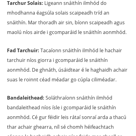
Tarchur Solais:
Ligeann snáithín ilmhód do
mhodhanna éagsúla solais scaipeadh tríd an
snáithín. Mar thoradh air sin, bíonn scaipeadh agus
maolú níos airde i gcomparáid le snáithín aonmhód.
Fad Tarchuir:
Tacaíonn snáithín ilmhód le hachair
tarchuir níos giorra i gcomparáid le snáithín
aonmhód. De ghnáth, úsáidtear é le haghaidh achair
suas le roinnt céad méadar go cúpla ciliméadar.
Bandaleithead:
Soláthraíonn snáithín ilmhód
bandaleithead níos ísle i gcomparáid le snáithín
aonmhód. Cé gur féidir leis rátaí sonraí arda a thacú
thar achair ghearra, níl sé chomh héifeachtach