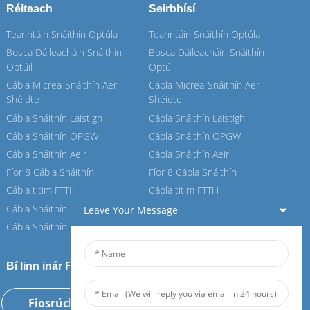
Réiteach
Seirbhísí
Teanntáin Snáithín Optúla
Teanntáin Snáithín Optúla
Bosca Dáileacháin Snáithín
Bosca Dáileacháin Snáithín
Optúil
Optúil
Cábla Micrea-Snáithín Aer-
Cábla Micrea-Snáithín Aer-
Shéidte
Shéidte
Cábla Snáithín Laistigh
Cábla Snáithín Laistigh
Cábla Snáithín OPGW
Cábla Snáithín OPGW
Cábla Snáithín Aeir
Cábla Snáithín Aeir
Fíor 8 Cábla Snáithín
Fíor 8 Cábla Snáithín
Cábla titim FTTH
Cábla titim FTTH
Cábla Snáithín ASU
Cábla Snáithín ASU
Leave Your Message
Cábla Snáithín ADSS
Cábla Snáithín ADSS
Bí linn inár Feiboer
Fiosrúchán Anois