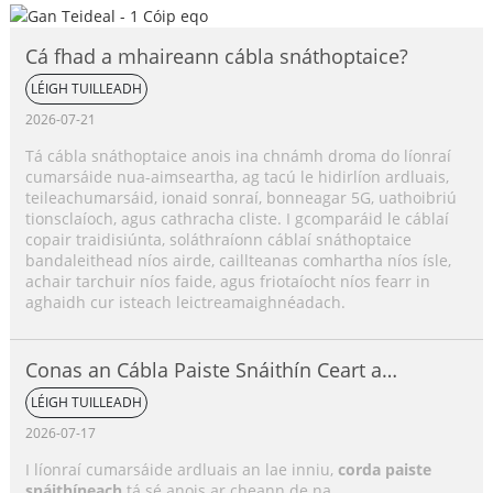
Cá fhad a mhaireann cábla snáthoptaice?
LÉIGH TUILLEADH
2026-07-21
Tá cábla snáthoptaice anois ina chnámh droma do líonraí
cumarsáide nua-aimseartha, ag tacú le hidirlíon ardluais,
teileachumarsáid, ionaid sonraí, bonneagar 5G, uathoibriú
tionsclaíoch, agus cathracha cliste. I gcomparáid le cáblaí
copair traidisiúnta, soláthraíonn cáblaí snáthoptaice
bandaleithead níos airde, caillteanas comhartha níos ísle,
achair tarchuir níos faide, agus friotaíocht níos fearr in
aghaidh cur isteach leictreamaighnéadach.
Conas an Cábla Paiste Snáithín Ceart a
Roghnú?
LÉIGH TUILLEADH
2026-07-17
I líonraí cumarsáide ardluais an lae inniu,
corda paiste
snáithíneach
tá sé anois ar cheann de na