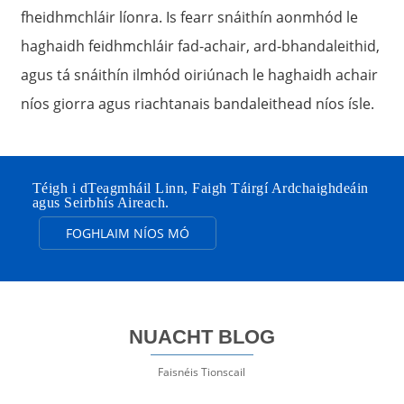
fheidhmchláir líonra. Is fearr snáithín aonmhód le
haghaidh feidhmchláir fad-achair, ard-bhandaleithid,
agus tá snáithín ilmhód oiriúnach le haghaidh achair
níos giorra agus riachtanais bandaleithead níos ísle.
Téigh i dTeagmháil Linn, Faigh Táirgí Ardchaighdeáin
agus Seirbhís Aireach.
FOGHLAIM NÍOS MÓ
NUACHT BLOG
Faisnéis Tionscail