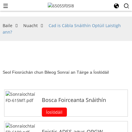
Baile
Nuacht
Cad is Cábla Snáithín Optúil Laistigh
ann?
Seol Fiosrúchán chun Bileog Sonraí an Táirge a Íoslódáil
Bosca Foirceanta Snáithín
Íoslódáil
Feistis ADSS agus OPGW