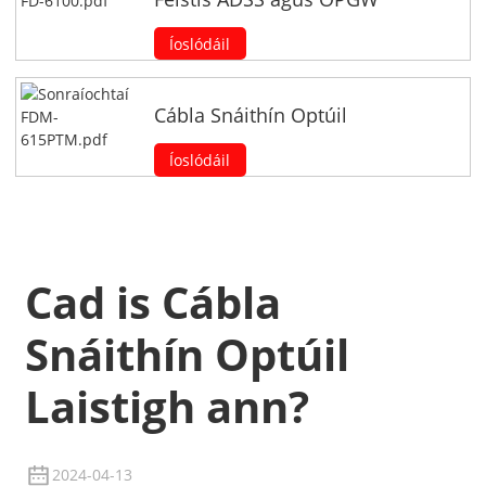
Íoslódáil
Cábla Snáithín Optúil
Íoslódáil
Cad is Cábla
Snáithín Optúil
Laistigh ann?
2024-04-13