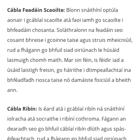
Cábla Feadáin Scaoilte:
Bíonn snáithíní optúla
aonair i gcáblaí scaoilte atá faoi iamh go scaoilte i
bhfeadáin chosanta. Soláthraíonn na feadáin seo
cosaint bhreise i gcoinne taise agus struis mheicniúil,
rud a fhágann go bhfuil siad oiriúnach le húsáid
lasmuigh chomh maith. Mar sin féin, is féidir iad a
úsáid laistigh freisin, go háirithe i dtimpeallachtaí ina
bhféadfadh riosca taise nó damáiste fisiciúil a bheith
ann.
Cábla Ribín:
Is éard atá i gcáblaí ribín ná snáithíní
iolracha atá socraithe i ribíní cothroma. Fágann an
dearadh seo go bhfuil cáblaí ribín dlúth agus spás-
éifeachtach, rud a fhágann go bhfuil siad oiriúnach