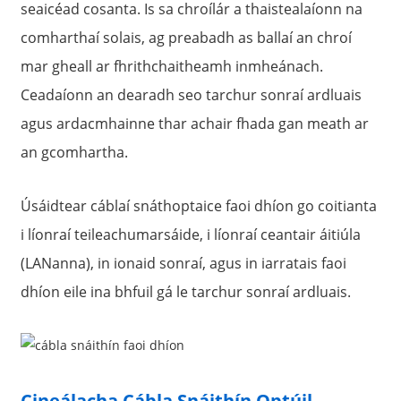
seaicéad cosanta. Is sa chroílár a thaistealaíonn na
comharthaí solais, ag preabadh as ballaí an chroí
mar gheall ar fhrithchaitheamh inmheánach.
Ceadaíonn an dearadh seo tarchur sonraí ardluais
agus ardacmhainne thar achair fhada gan meath ar
an gcomhartha.
Úsáidtear cáblaí snáthoptaice faoi dhíon go coitianta
i líonraí teileachumarsáide, i líonraí ceantair áitiúla
(LANanna), in ionaid sonraí, agus in iarratais faoi
dhíon eile ina bhfuil gá le tarchur sonraí ardluais.
Cineálacha Cábla Snáithín Optúil