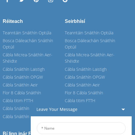
Réiteach
Seirbhísí
Teanntáin Snáithín Optúla
Teanntáin Snáithín Optúla
Bosca Dáileacháin Snáithín
Bosca Dáileacháin Snáithín
Optúil
Optúil
Cábla Micrea-Snáithín Aer-
Cábla Micrea-Snáithín Aer-
Shéidte
Shéidte
Cábla Snáithín Laistigh
Cábla Snáithín Laistigh
Cábla Snáithín OPGW
Cábla Snáithín OPGW
Cábla Snáithín Aeir
Cábla Snáithín Aeir
Fíor 8 Cábla Snáithín
Fíor 8 Cábla Snáithín
Cábla titim FTTH
Cábla titim FTTH
Cábla Snáithín ASU
Cábla Snáithín ASU
Leave Your Message
Cábla Snáithín ADSS
Cábla Snáithín ADSS
Bí linn inár Feiboer