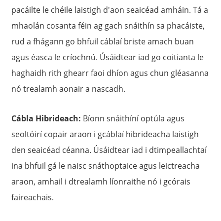
pacáilte le chéile laistigh d'aon seaicéad amháin. Tá a
mhaolán cosanta féin ag gach snáithín sa phacáiste,
rud a fhágann go bhfuil cáblaí briste amach buan
agus éasca le críochnú. Úsáidtear iad go coitianta le
haghaidh rith ghearr faoi dhíon agus chun gléasanna
nó trealamh aonair a nascadh.
Cábla Hibrideach:
Bíonn snáithíní optúla agus
seoltóirí copair araon i gcáblaí hibrideacha laistigh
den seaicéad céanna. Úsáidtear iad i dtimpeallachtaí
ina bhfuil gá le naisc snáthoptaice agus leictreacha
araon, amhail i dtrealamh líonraithe nó i gcórais
faireachais.