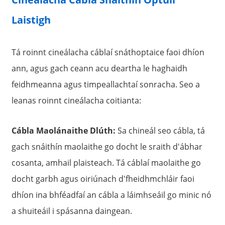
Laistigh
Tá roinnt cineálacha cáblaí snáthoptaice faoi dhíon
ann, agus gach ceann acu deartha le haghaidh
feidhmeanna agus timpeallachtaí sonracha. Seo a
leanas roinnt cineálacha coitianta:
Cábla Maolánaithe Dlúth:
Sa chineál seo cábla, tá
gach snáithín maolaithe go docht le sraith d'ábhar
cosanta, amhail plaisteach. Tá cáblaí maolaithe go
docht garbh agus oiriúnach d'fheidhmchláir faoi
dhíon ina bhféadfaí an cábla a láimhseáil go minic nó
a shuiteáil i spásanna daingean.