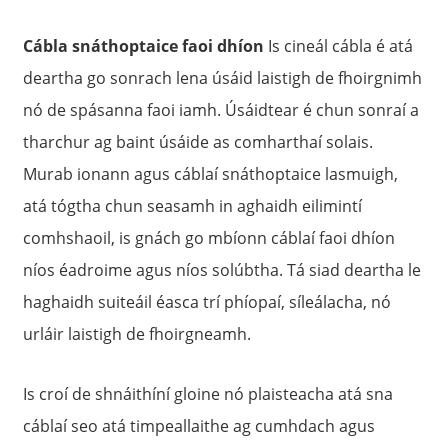
Cábla snáthoptaice faoi dhíon
Is cineál cábla é atá
deartha go sonrach lena úsáid laistigh de fhoirgnimh
nó de spásanna faoi iamh. Úsáidtear é chun sonraí a
tharchur ag baint úsáide as comharthaí solais.
Murab ionann agus cáblaí snáthoptaice lasmuigh,
atá tógtha chun seasamh in aghaidh eilimintí
comhshaoil, is gnách go mbíonn cáblaí faoi dhíon
níos éadroime agus níos solúbtha. Tá siad deartha le
a
haghaidh suiteáil éasca trí phíopaí, síleálacha, nó
urláir laistigh de fhoirgneamh.
Is croí de shnáithíní gloine nó plaisteacha atá sna
cáblaí seo atá timpeallaithe ag cumhdach agus