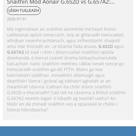
Snáithín Mód Aonair G.652D vs G.657A2:
Príomhdhifríochtaí, Comparáid Feidhmíochta
LÉIGH TUILLEADH
& Treoir Roghnúcháin Feidhmchláir
2026-07-31
Má roghnaítear an snáithín aonmhód mícheart bíonn
caillteanas optúil iomarcach, teip ar ghlacadh tionscadail,
athobair neamhriachtanach, agus infheistíocht chaipitil
amú mar thoradh air. Le blianta fada anuas,
G.652D
agus
G.657A2
tá siad i réim i dtionscadail snáithíní optúla
domhanda, ó líonraí cnámh droma teileachumarsáide
fad-achair, naisc snáithíní meitreo, cáblaí ionad sonraí go
himscaradh snáithín-go-dtí FTTH. Bíonn go leor
bainisteoirí soláthair, innealtóirí allamuigh agus
dearthóirí líonra i gcónaí ag tabhairt aghaidh ar an
mearbhall céanna: Cathain ba chóir dúinn snáithín
G.652D a imscaradh? Cad iad na cásanna a bhfuil snáithín
G.657A2 neamh-íogair ó lúbadh ag teastáil uathu? An
féidir an dá chineál snáithín seo a splaiseáil le chéile i
líonraí hibrideacha?