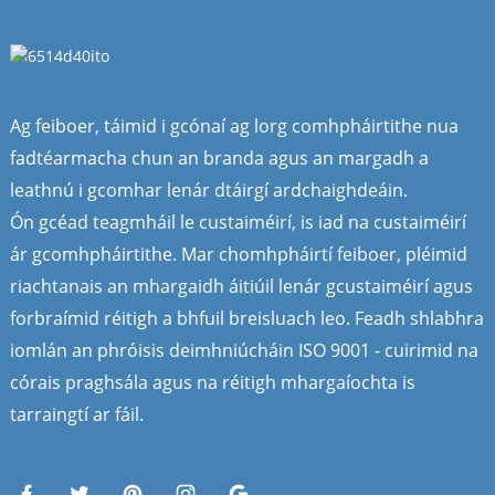
Ag feiboer, táimid i gcónaí ag lorg comhpháirtithe nua
fadtéarmacha chun an branda agus an margadh a
leathnú i gcomhar lenár dtáirgí ardchaighdeáin.
Ón gcéad teagmháil le custaiméirí, is iad na custaiméirí
ár gcomhpháirtithe. Mar chomhpháirtí feiboer, pléimid
riachtanais an mhargaidh áitiúil lenár gcustaiméirí agus
forbraímid réitigh a bhfuil breisluach leo. Feadh shlabhra
iomlán an phróisis deimhniúcháin ISO 9001 - cuirimid na
córais praghsála agus na réitigh mhargaíochta is
tarraingtí ar fáil.