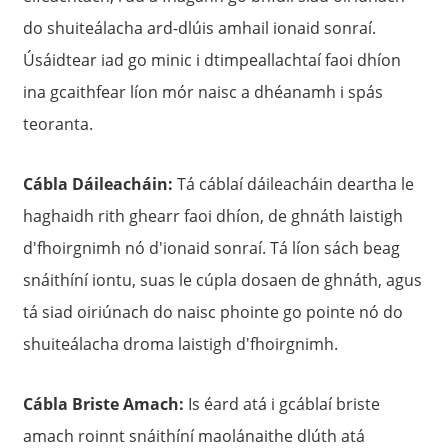
do shuiteálacha ard-dlúis amhail ionaid sonraí.
Úsáidtear iad go minic i dtimpeallachtaí faoi dhíon
ina gcaithfear líon mór naisc a dhéanamh i spás
teoranta.
Cábla Dáileacháin:
Tá cáblaí dáileacháin deartha le
haghaidh rith ghearr faoi dhíon, de ghnáth laistigh
d'fhoirgnimh nó d'ionaid sonraí. Tá líon sách beag
snáithíní iontu, suas le cúpla dosaen de ghnáth, agus
tá siad oiriúnach do naisc phointe go pointe nó do
shuiteálacha droma laistigh d'fhoirgnimh.
Cábla Briste Amach:
Is éard atá i gcáblaí briste
amach roinnt snáithíní maolánaithe dlúth atá