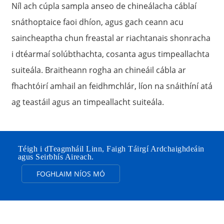
Níl ach cúpla sampla anseo de chineálacha cáblaí
snáthoptaice faoi dhíon, agus gach ceann acu
saincheaptha chun freastal ar riachtanais shonracha
i dtéarmaí solúbthachta, cosanta agus timpeallachta
suiteála. Braitheann rogha an chineáil cábla ar
fhachtóirí amhail an feidhmchlár, líon na snáithíní atá
ag teastáil agus an timpeallacht suiteála.
Téigh i dTeagmháil Linn, Faigh Táirgí Ardchaighdeáin
agus Seirbhís Aireach.
FOGHLAIM NÍOS MÓ