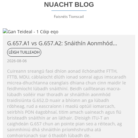
NUACHT BLOG
Faisnéis Tionscail
G.657.A1 vs G.657.A2: Snáithín Aonmhód
Neamh-íogair ó thaobh Lúbadh de,
LÉIGH TUILLEADH
Comparáid Iomlán
2026-08-06
Cuireann sreangú faoi dhíon aonad ilchónaithe FTTH,
FTTB, MDU, cáblaíocht dlúth ionad sonraí agus imscaradh
micrea-dhuchtanna ceanglais dhiana chun cinn maidir le
feidhmíocht lúbadh snáithíní. Beidh caillteanas macra-
lúbadh soiléir mar thoradh ar shnáithín aonmhód
traidisiúnta G.652.D nuair a bhíonn an ga lúbadh
róbheag, rud a eascraíonn i maolú optúil iomarcach,
seirbhís PON éagobhsaí, titim amach uaineach agus fiú
bristeadh snáithín ar an láthair. D’eisigh ITU-T an
caighdeán G.657 chun an pointe pian seo a réiteach, ag
sainmhíniú dhá shnáithín príomhshrutha atá
comhoiriúnach siar ó thaobh lúbadh de.