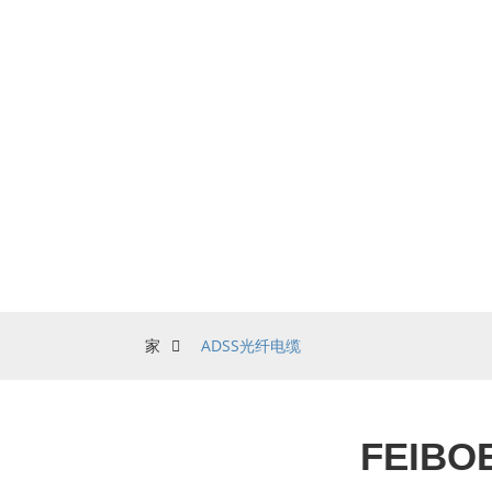
我们公司以提供优质的ADSS光缆和各种其
家
ADSS光纤电缆
FEIB