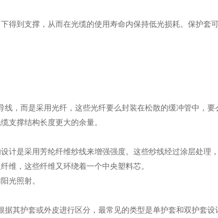
力下得到支撑，从而在光缆的使用寿命内保持低光损耗。保护套
属导线，而是采用光纤，这些光纤要么封装在松散的缓冲管中，
光缆支撑结构长度更大的余量。
构设计是采用芳纶纤维纱线来增强强度。这些纱线经过涂层处理
根纤维，这些纤维又环绕着一个中央塑料芯。
和阳光照射。
可根据其护套或外皮进行区分，最常见的类型是单护套和双护套设