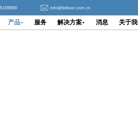
75108880
info@feiboer.com.cn
产品
服务
解决方案
消息
关于我
ADSS光纤电缆
合适的 ADSS 电缆。
著、久经考验的 ADSS 电缆制造商。