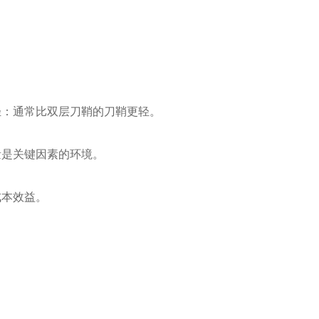
：
轻：通常比双层刀鞘的刀鞘更轻。
量是关键因素的环境。
成本效益。