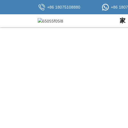
+86 18075108880
+86 180
家
ADSS光纤电缆，价格非常合理。
我们的产品系列可让您根据需要找到并获得
凭借专业的服务，费博尔已发展成为业内信誉卓