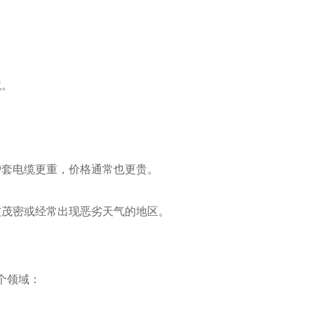
境。
。
护套电缆更重，价格通常也更贵。
被茂密或经常出现恶劣天气的地区。
个领域：