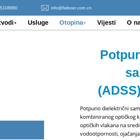
75108880
info@feiboer.com.cn
zvodi
Usluge
Otopina
Vijesti
O n
Potpun
sa
(ADSS)
Potpuno dielektrični sam
kombiniranog optičkog 
optičkih vlakana na sredi
vodootpornosti, ojačanja,