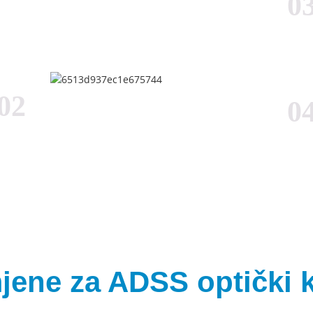
0
02
0
jene za ADSS optički 