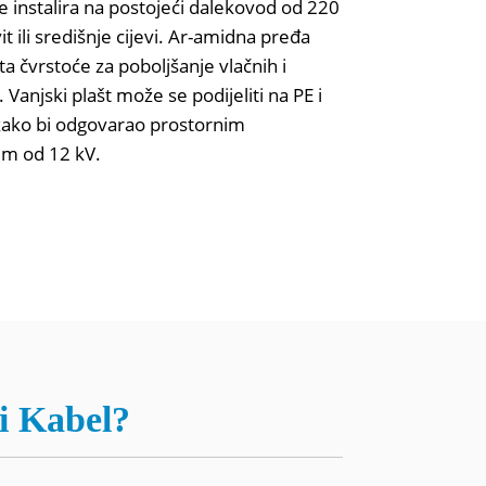
e instalira na postojeći dalekovod od 220
evit ili središnje cijevi. Ar-amidna pređa
a čvrstoće za poboljšanje vlačnih i
 Vanjski plašt može se podijeliti na PE i
kako bi odgovarao prostornim
ćim od 12 kV.
i Kabel?