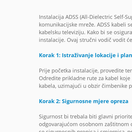
Instalacija ADSS (All-Dielectric Self-
komunikacijske mreže. ADSS kabeli se 
kabelsku televiziju. Kako bi se osigur
instalacije. Ovaj stručni vodič vodit 
Korak 1: Istraživanje lokacije i pla
Prije početka instalacije, provedite te
Odredite prikladne rute za kabel koje 
kabela, uzimajući u obzir čimbenike p
Korak 2: Sigurnosne mjere opreza
Sigurnost bi trebala biti glavni priori
odgovarajućom osobnom zaštitnom opr
se sigurnosnih propisa i smjernica, 