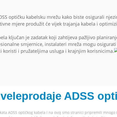
ADSS optičku kabelsku mrežu kako biste osigurali njez
tivne mjere produžit će vijek trajanja kabela i optimi
ela ključan je zadatak koji zahtijeva pažljivo planira
rofesionalne smjernice, instalateri mreža mogu osigura
koristi i pružateljima usluga i krajnjim korisnicima.
 veleprodaje ADSS opt
ata ADSS optičkog kabela i na ovoj smo stranici pripremili mnogo i