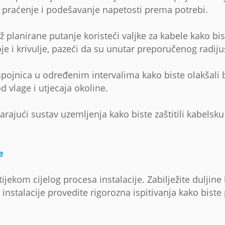
a praćenje i podešavanje napetosti prema potrebi.
ž planirane putanje koristeći valjke za kabele kako bis
je i krivulje, pazeći da su unutar preporučenog radiju
 spojnica u određenim intervalima kako biste olakšali
od vlage i utjecaja okoline.
arajući sustav uzemljenja kako biste zaštitili kabels
e
ekom cijelog procesa instalacije. Zabilježite duljine 
stalacije provedite rigorozna ispitivanja kako biste p