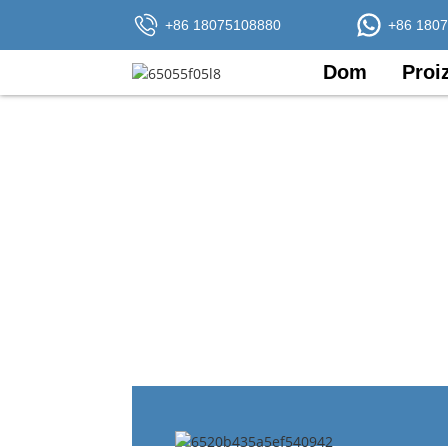
+86 18075108880
+86 180
Dom
Proi