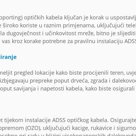
Supporting) optičkih kabela ključan je korak u usposta
široko koriste u raznim primjenama, uključujući tele
ala dugovječnost i učinkovitost mreže, bitno je slijedi
će vas kroz korake potrebne za pravilnu instalaciju AD
niranje
meljit pregled lokacije kako biste procijenili teren, uv
izbjegavaju prepreke poput drveća, zgrada i dalekovoda
oput savijanja i napetosti kabela, kako biste osigural
tet tijekom instalacije ADSS optičkog kabela. Osigurajt
emom (OZO), uključujući kacige, rukavice i sigurnos
posebno pri radu u blizini visokonaponskih dalekovoda