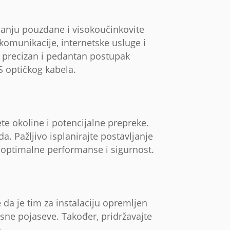
vljanju pouzdane i visokoučinkovite
komunikacije, internetske usluge i
ti precizan i pedantan postupak
SS optičkog kabela.
jete okoline i potencijalne prepreke.
. Pažljivo isplanirajte postavljanje
i optimalne performanse i sigurnost.
e da je tim za instalaciju opremljen
ne pojaseve. Također, pridržavajte
.