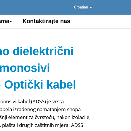
Croatian
ama
Kontaktirajte nas
o dielektrični
monosivi
 Optički kabel
onosivi kabel (ADSS) je vrsta
kabela izrađenog namatanjem snopa
šnji element za čvrstoću, nakon izolacije,
 plašta i drugih zaštitnih mjera. ADSS