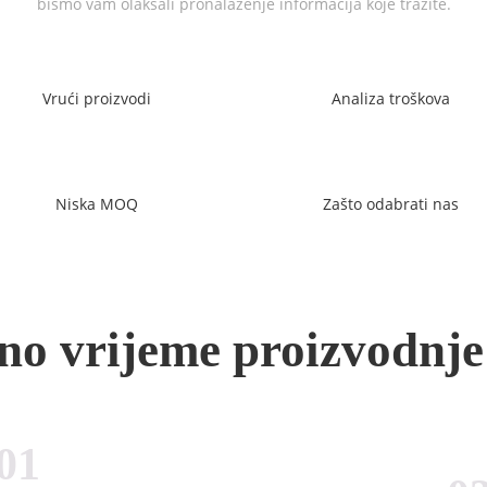
bismo vam olakšali pronalaženje informacija koje tražite.
Vrući proizvodi
Analiza troškova
Niska MOQ
Zašto odabrati nas
no vrijeme proizvodnje
01