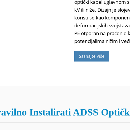
optički kabel uglavnom s
kV ili niže. Dizajn je sloj
koristi se kao komponent
deformacijskih svojstava.
PE otporan na praćenje 
potencijalima nižim i ve
Saznajte Više
avilno Instalirati ADSS Optičk