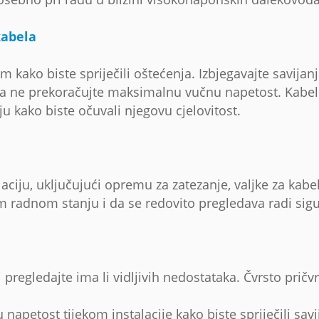
kabela
m kako biste spriječili oštećenja. Izbjegavajte savij
da ne prekoračujte maksimalnu vučnu napetost. Kabel
 kako biste očuvali njegovu cjelovitost.
iju, uključujući opremu za zatezanje, valjke za kabele,
radnom stanju i da se redovito pregledava radi sigurn
pregledajte ima li vidljivih nedostataka. Čvrsto pričvr
apetost tijekom instalacije kako biste spriječili savij