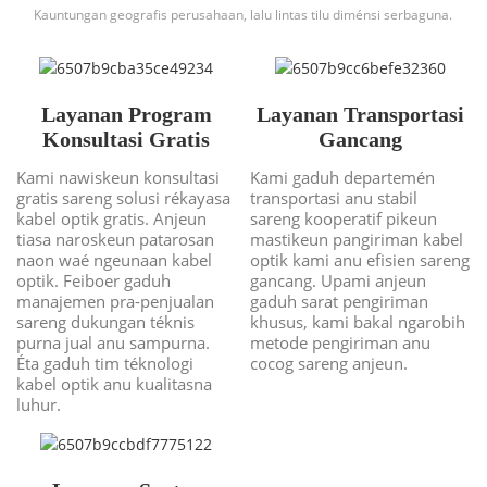
Kauntungan geografis perusahaan, lalu lintas tilu diménsi serbaguna.
Layanan Program
Layanan Transportasi
Konsultasi Gratis
Gancang
Kami nawiskeun konsultasi
Kami gaduh departemén
gratis sareng solusi rékayasa
transportasi anu stabil
kabel optik gratis. Anjeun
sareng kooperatif pikeun
tiasa naroskeun patarosan
mastikeun pangiriman kabel
naon waé ngeunaan kabel
optik kami anu efisien sareng
optik. Feiboer gaduh
gancang. Upami anjeun
manajemen pra-penjualan
gaduh sarat pengiriman
sareng dukungan téknis
khusus, kami bakal ngarobih
purna jual anu sampurna.
metode pengiriman anu
Éta gaduh tim téknologi
cocog sareng anjeun.
kabel optik anu kualitasna
luhur.