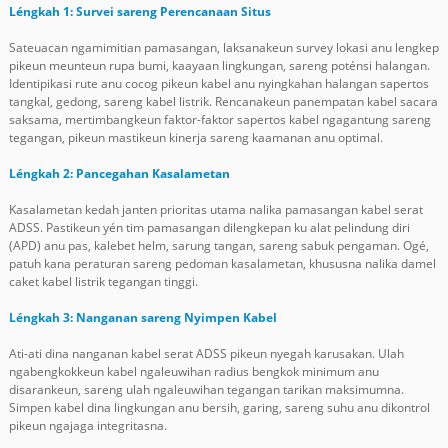
Léngkah 1: Survei sareng Perencanaan Situs
Sateuacan ngamimitian pamasangan, laksanakeun survey lokasi anu lengkep
pikeun meunteun rupa bumi, kaayaan lingkungan, sareng poténsi halangan.
Identipikasi rute anu cocog pikeun kabel anu nyingkahan halangan sapertos
tangkal, gedong, sareng kabel listrik. Rencanakeun panempatan kabel sacara
saksama, mertimbangkeun faktor-faktor sapertos kabel ngagantung sareng
tegangan, pikeun mastikeun kinerja sareng kaamanan anu optimal.
Léngkah 2: Pancegahan Kasalametan
Kasalametan kedah janten prioritas utama nalika pamasangan kabel serat
ADSS. Pastikeun yén tim pamasangan dilengkepan ku alat pelindung diri
(APD) anu pas, kalebet helm, sarung tangan, sareng sabuk pengaman. Ogé,
patuh kana peraturan sareng pedoman kasalametan, khususna nalika damel
caket kabel listrik tegangan tinggi.
Léngkah 3: Nanganan sareng Nyimpen Kabel
Ati-ati dina nanganan kabel serat ADSS pikeun nyegah karusakan. Ulah
ngabengkokkeun kabel ngaleuwihan radius bengkok minimum anu
disarankeun, sareng ulah ngaleuwihan tegangan tarikan maksimumna.
Simpen kabel dina lingkungan anu bersih, garing, sareng suhu anu dikontrol
pikeun ngajaga integritasna.