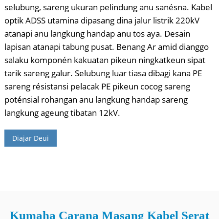
selubung, sareng ukuran pelindung anu sanésna. Kabel
optik ADSS utamina dipasang dina jalur listrik 220kV
atanapi anu langkung handap anu tos aya. Desain
lapisan atanapi tabung pusat. Benang Ar amid dianggo
salaku komponén kakuatan pikeun ningkatkeun sipat
tarik sareng galur. Selubung luar tiasa dibagi kana PE
sareng résistansi pelacak PE pikeun cocog sareng
poténsial rohangan anu langkung handap sareng
langkung ageung tibatan 12kV.
Diajar Deui
Kumaha Carana Masang Kabel Serat