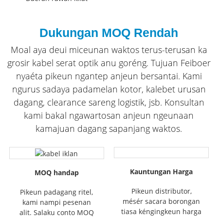
Dukungan MOQ Rendah
Moal aya deui miceunan waktos terus-terusan ka
grosir kabel serat optik anu goréng. Tujuan Feiboer
nyaéta pikeun ngantep anjeun bersantai. Kami
ngurus sadaya padamelan kotor, kalebet urusan
dagang, clearance sareng logistik, jsb. Konsultan
kami bakal ngawartosan anjeun ngeunaan
kamajuan dagang sapanjang waktos.
Kauntungan Harga
MOQ handap
Pikeun distributor,
Pikeun padagang ritel,
mésér sacara borongan
kami nampi pesenan
tiasa kéngingkeun harga
alit. Salaku conto MOQ