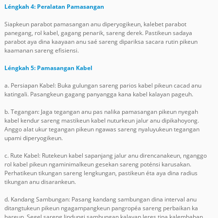
Léngkah 4: Peralatan Pamasangan
Siapkeun parabot pamasangan anu diperyogikeun, kalebet parabot
panegang, rol kabel, gagang penarik, sareng derek. Pastikeun sadaya
parabot aya dina kaayaan anu saé sareng dipariksa sacara rutin pikeun
kaamanan sareng efisiensi.
Léngkah 5: Pamasangan Kabel
a. Persiapan Kabel: Buka gulungan sareng parios kabel pikeun cacad anu
katingali. Pasangkeun gagang panyangga kana kabel kalayan pageuh.
b. Tegangan: Jaga tegangan anu pas nalika pamasangan pikeun nyegah
kabel kendur sareng mastikeun kabel nuturkeun jalur anu dipikahoyong.
Anggo alat ukur tegangan pikeun ngawas sareng nyaluyukeun tegangan
upami diperyogikeun.
c. Rute Kabel: Rutekeun kabel sapanjang jalur anu direncanakeun, nganggo
rol kabel pikeun ngaminimalkeun gesekan sareng poténsi karusakan.
Perhatikeun tikungan sareng lengkungan, pastikeun éta aya dina radius
tikungan anu disarankeun.
d. Kandang Sambungan: Pasang kandang sambungan dina interval anu
ditangtukeun pikeun ngagampangkeun pangropéa sareng perbaikan ka
hareup. Segel sareng lindungi sambungan kalayan leres tina kalembaban