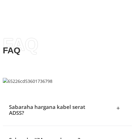
FAQ
FAQ
Sabaraha hargana kabel serat
+
ADSS?