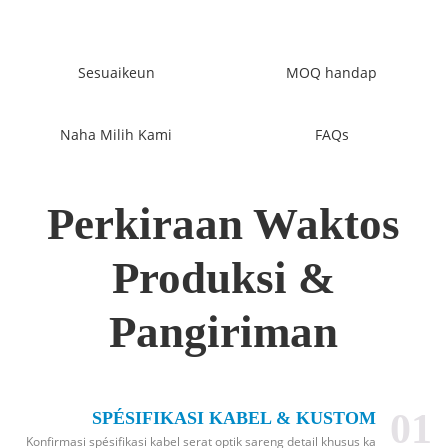
Sesuaikeun
MOQ handap
Naha Milih Kami
FAQs
Perkiraan Waktos
Produksi &
Pangiriman
01
SPÉSIFIKASI KABEL & KUSTOM
Konfirmasi spésifikasi kabel serat optik sareng detail khusus ka