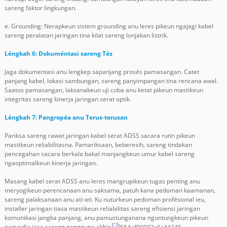
sareng faktor lingkungan.
e. Grounding: Nerapkeun sistem grounding anu leres pikeun ngajagi kabel
sareng peralatan jaringan tina kilat sareng lonjakan listrik.
Léngkah 6: Dokuméntasi sareng Tés
Jaga dokumentasi anu lengkep sapanjang prosés pamasangan. Catet
panjang kabel, lokasi sambungan, sareng panyimpangan tina rencana awal.
Saatos pamasangan, laksanakeun uji coba anu ketat pikeun mastikeun
integritas sareng kinerja jaringan serat optik.
Léngkah 7: Pangropéa anu Terus-terusan
Pariksa sareng rawat jaringan kabel serat ADSS sacara rutin pikeun
mastikeun reliabilitasna. Pamariksaan, beberesih, sareng tindakan
pencegahan sacara berkala bakal manjangkeun umur kabel sareng
ngaoptimalkeun kinerja jaringan.
Masang kabel serat ADSS anu leres mangrupikeun tugas penting anu
meryogikeun perencanaan anu saksama, patuh kana pedoman kaamanan,
sareng palaksanaan anu ati-ati. Ku nuturkeun pedoman profésional ieu,
installer jaringan tiasa mastikeun reliabilitas sareng efisiensi jaringan
komunikasi jangka panjang, anu pamustunganana nguntungkeun pikeun
panyedia jasa sareng pangguna akhir.