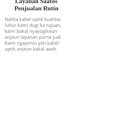
Layanan Saatos
Penjualan Rutin
Nalika kabel optik kualitas
luhur kami dugi ka tujuan,
kami bakal nyayogikeun
anjeun layanan purna jual.
Kami ngajamin yén kabel
optik anjeun bakal awét.
Kustomisasi Kabel
Serat Optik Tiasa
Gampang & Aman