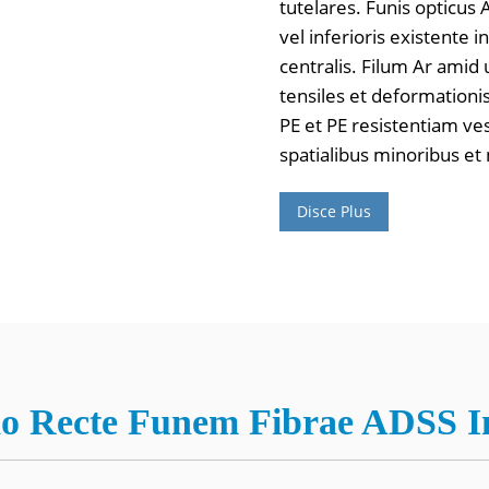
tutelares. Funis opticus
vel inferioris existente in
centralis. Filum Ar amid
tensiles et deformationi
PE et PE resistentiam ves
spatialibus minoribus e
Disce Plus
 Recte Funem Fibrae ADSS In