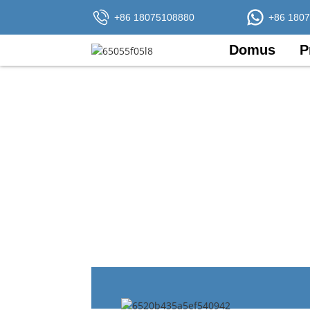
+86 18075108880
+86 180
Domus
P