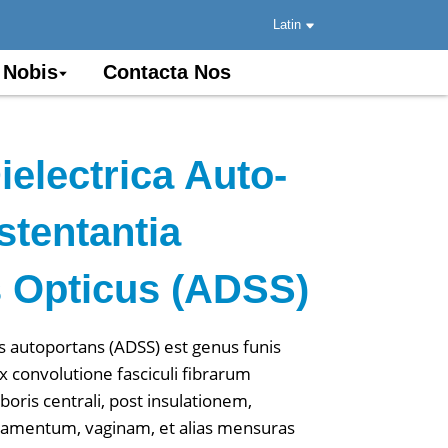
Latin
 Nobis
Contacta Nos
electrica Auto-
stentantia
s Opticus (ADSS)
s autoportans (ADSS) est genus funis
ex convolutione fasciculi fibrarum
ris centrali, post insulationem,
mamentum, vaginam, et alias mensuras