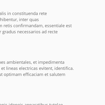
alis in constituenda rete
hibentur, inter quas
iam retis confirmandam, essentiale est
r gradus necessarios ad recte
ones ambientales, et impedimenta
t lineas electricas evitent, identifica.
 ut optimam efficaciam et salutem
onis idoneis apparatibus tutelae