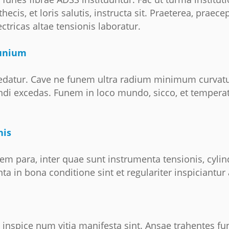
othecis, et loris salutis, instructa sit. Praeterea, prae
ctricas altae tensionis laboratur.
Funium
laedatur. Cave ne funem ultra radium minimum curva
excedas. Funem in loco mundo, sicco, et temperatur
nis
nem para, inter quae sunt instrumenta tensionis, cyl
ta in bona conditione sint et regulariter inspiciantur
inspice num vitia manifesta sint. Ansae trahentes funi