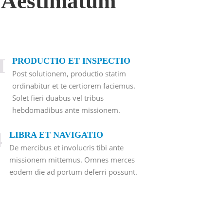
s Aestimatum
I
PRODUCTIO ET INSPECTIO
Post solutionem, productio statim
ordinabitur et te certiorem faciemus.
Solet fieri duabus vel tribus
hebdomadibus ante missionem.
4
LIBRA ET NAVIGATIO
De mercibus et involucris tibi ante
missionem mittemus. Omnes merces
eodem die ad portum deferri possunt.