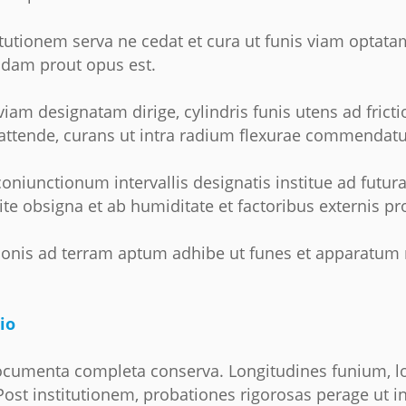
tutionem serva ne cedat et cura ut funis viam optat
dam prout opus est.
am designatam dirige, cylindris funis utens ad fric
attende, curans ut intra radium flexurae commendatu
oniunctionum intervallis designatis institue ad futur
ite obsigna et ab humiditate et factoribus externis pr
ionis ad terram aptum adhibe ut funes et apparatum 
io
ocumenta completa conserva. Longitudines funium, lo
 Post institutionem, probationes rigorosas perage ut in