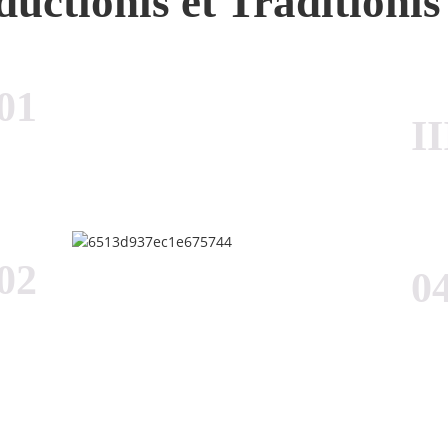
uctionis et Traditioni
01
II
02
0