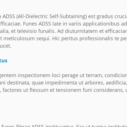
ADSS (All-Dielectric Self-Subtaining) est gradus cruci
caciae. Funes ADSS late in variis applicationibus ad
alia, et televisio funalis. Ad diuturnitatem et efficac
t meticulosum sequi. Hic peritus professionalis te pe
ucet.
tus
igentem inspectionem loci perage ut terram, condici
ni destinata, quae impedimenta ut arbores, aedificia, e
a, factores ut flessum et tensionem funi considerans,
nes fibrae ADSS instituuntur. Fac ut turma instituti