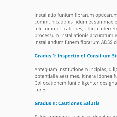
Installatio funium fibrarum opticarum 
communicationis fidum et summae effi
telecommunicationes, officia interreti
processum installationis accuratum e
installandum funem fibrarum ADSS d
Gradus 1: Inspectio et Consilium Si
Antequam institutionem incipias, dil
potentialia aestimes. Itinera idonea fu
Collocationem funi diligenter design
cures.
Gradus II: Cautiones Salutis
Salus summae curae esse debet dum fu