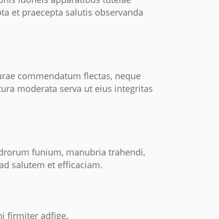
cepta et praecepta salutis observanda
turae commendatum flectas, neque
a moderata serva ut eius integritas
indrorum funium, manubria trahendi,
 ad salutem et efficaciam.
 firmiter adfige.