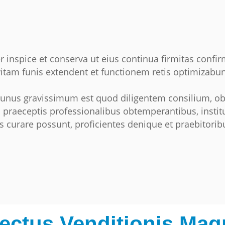
 inspice et conserva ut eius continua firmitas confir
itam funis extendent et functionem retis optimizabun
munus gravissimum est quod diligentem consilium, ob
s praeceptis professionalibus obtemperantibus, insti
s curare possunt, proficientes denique et praebitoribu
ctus Venditionis Ma