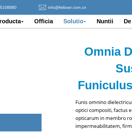
75108880
info@feiboer.com.cn
roducta
Officia
Solutio
Nuntii
De
Omnia Di
Su
Funiculu
Funis omnino dielectricu
optici compositi, factus 
opticarum in membro robo
impermeabilitatem, fir