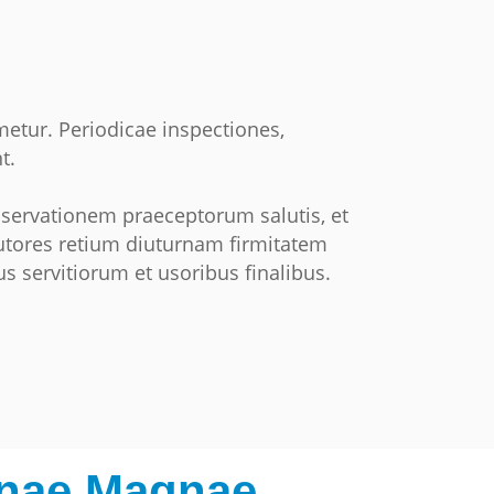
metur. Periodicae inspectiones,
t.
servationem praeceptorum salutis, et
tutores retium diuturnam firmitatem
s servitiorum et usoribus finalibus.
gnae Magnae