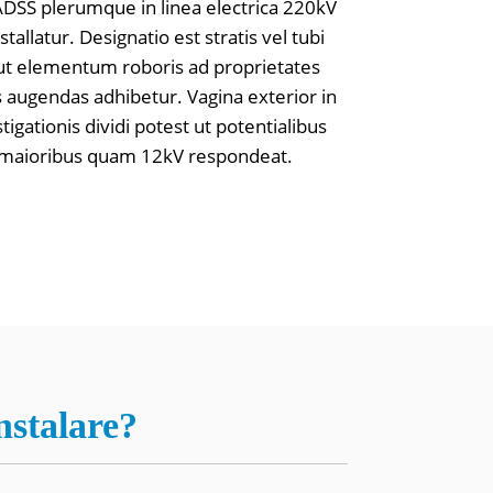
 ADSS plerumque in linea electrica 220kV
stallatur. Designatio est stratis vel tubi
 ut elementum roboris ad proprietates
s augendas adhibetur. Vagina exterior in
tigationis dividi potest ut potentialibus
t maioribus quam 12kV respondeat.
stalare?