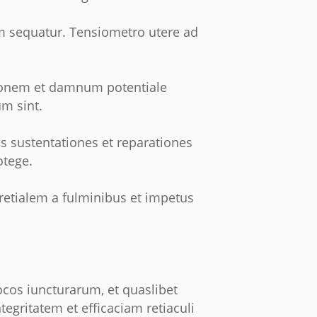
am sequatur. Tensiometro utere ad
tionem et damnum potentiale
m sint.
as sustentationes et reparationes
otege.
retialem a fulminibus et impetus
cos iuncturarum, et quaslibet
tegritatem et efficaciam retiaculi