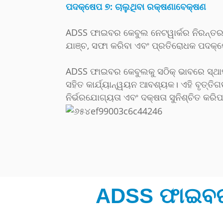
ପଦକ୍ଷେପ ୭: ଚାଲୁଥିବା ରକ୍ଷଣାବେକ୍ଷଣ
ADSS ଫାଇବର କେବୁଲ ନେଟୱାର୍କର ନିରନ୍ତର ନ
ଯାଞ୍ଚ, ସଫା କରିବା ଏବଂ ପ୍ରତିରୋଧକ ପଦକ୍ଷେ
ADSS ଫାଇବର କେବୁଲକୁ ସଠିକ୍ ଭାବରେ ସ୍ଥାପନ କ
ସହିତ କାର୍ଯ୍ୟାନ୍ୱୟନ ଆବଶ୍ୟକ। ଏହି ବୃତ୍ତି
ନିର୍ଭରଯୋଗ୍ୟତା ଏବଂ ଦକ୍ଷତା ସୁନିଶ୍ଚିତ କ
ADSS ଫାଇବର 