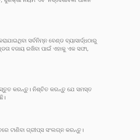
ଯାଇଥିବା ସର୍ବନିମ୍ନ ବେଣ୍ଡ ବ୍ୟାସାର୍ଦ୍ଧଠାରୁ
ଖଣ୍ଡତା ବଜାୟ ରଖିବା ପାଇଁ ଏହାକୁ ଏକ ସଫା,
ୁତ କରନ୍ତୁ। ନିଶ୍ଚିତ କରନ୍ତୁ ଯେ ସମସ୍ତ
ଛି।
ବରେ ଟାଣିବା ଗ୍ରୀପ୍ସ ସଂଲଗ୍ନ କରନ୍ତୁ।