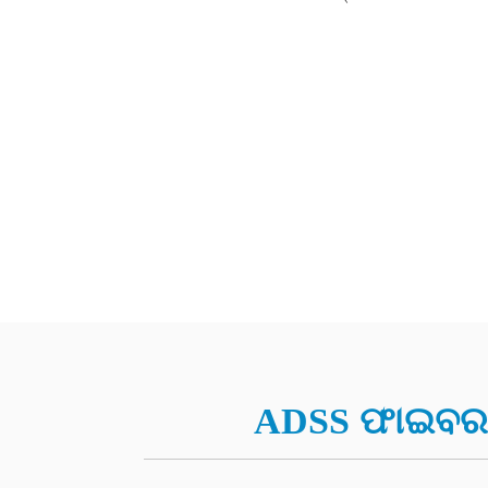
ADSS ଫାଇବର କ