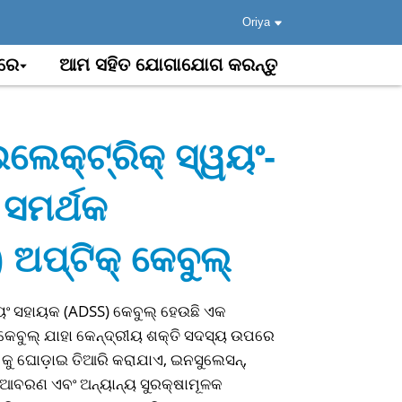
Oriya
ରେ
ଆମ ସହିତ ଯୋଗାଯୋଗ କରନ୍ତୁ
ଲେକ୍ଟ୍ରିକ୍ ସ୍ୱୟଂ-
ସମର୍ଥକ
ଅପ୍ଟିକ୍ କେବୁଲ୍
ୟଂ ସହାୟକ (ADSS) କେବୁଲ୍ ହେଉଛି ଏକ
 କେବୁଲ୍ ଯାହା କେନ୍ଦ୍ରୀୟ ଶକ୍ତି ସଦସ୍ୟ ଉପରେ
କୁ ଘୋଡ଼ାଇ ତିଆରି କରାଯାଏ, ଇନସୁଲେସନ୍,
ି, ଆବରଣ ଏବଂ ଅନ୍ୟାନ୍ୟ ସୁରକ୍ଷାମୂଳକ