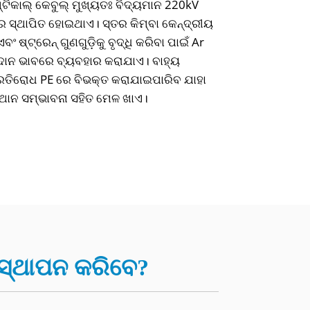
ିକାଲ୍ କେବୁଲ୍ ମୁଖ୍ୟତଃ ବିଦ୍ୟମାନ 220kV
େ ସ୍ଥାପିତ ହୋଇଥାଏ। ସ୍ତର କିମ୍ବା କେନ୍ଦ୍ରୀୟ
ଂ ଷ୍ଟ୍ରେନ୍ ଗୁଣଗୁଡ଼ିକୁ ବୃଦ୍ଧି କରିବା ପାଇଁ Ar
ାଦାନ ଭାବରେ ବ୍ୟବହାର କରାଯାଏ। ବାହ୍ୟ
୍ରତିରୋଧ PE ରେ ବିଭକ୍ତ କରାଯାଇପାରିବ ଯାହା
୍ଥାନ ସମ୍ଭାବନା ସହିତ ମେଳ ଖାଏ।
ସ୍ଥାପନ କରିବେ?