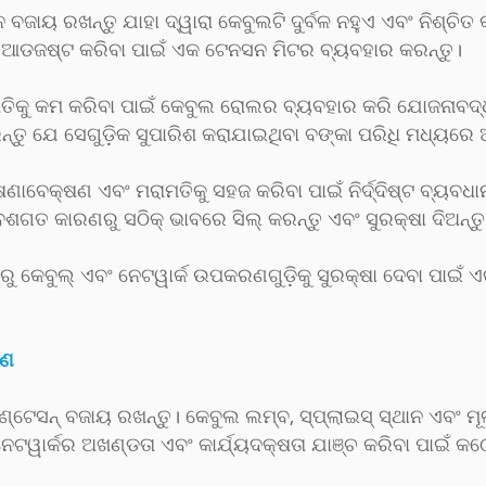
ଜାୟ ରଖନ୍ତୁ ଯାହା ଦ୍ୱାରା କେବୁଲଟି ଦୁର୍ବଳ ନହୁଏ ଏବଂ ନିଶ୍ଚି
ଆଡଜଷ୍ଟ କରିବା ପାଇଁ ଏକ ଟେନସନ ମିଟର ବ୍ୟବହାର କରନ୍ତୁ।
୍ଷତିକୁ କମ କରିବା ପାଇଁ କେବୁଲ ରୋଲର ବ୍ୟବହାର କରି ଯୋଜନାବଦ୍
କରନ୍ତୁ ଯେ ସେଗୁଡ଼ିକ ସୁପାରିଶ କରାଯାଇଥିବା ବଙ୍କା ପରିଧି ମଧ୍ୟରେ 
ାବେକ୍ଷଣ ଏବଂ ମରାମତିକୁ ସହଜ କରିବା ପାଇଁ ନିର୍ଦ୍ଦିଷ୍ଟ ବ୍ୟବ
ରିବେଶଗତ କାରଣରୁ ସଠିକ୍ ଭାବରେ ସିଲ୍ କରନ୍ତୁ ଏବଂ ସୁରକ୍ଷା ଦିଅନ୍ତୁ
ାରୁ କେବୁଲ୍ ଏବଂ ନେଟୱାର୍କ ଉପକରଣଗୁଡ଼ିକୁ ସୁରକ୍ଷା ଦେବା ପାଇଁ ଏ
ଷଣ
ଣ୍ଟେସନ୍ ବଜାୟ ରଖନ୍ତୁ। କେବୁଲ ଲମ୍ବ, ସ୍ପ୍ଲାଇସ୍ ସ୍ଥାନ ଏବଂ ମ
େଟୱାର୍କର ଅଖଣ୍ଡତା ଏବଂ କାର୍ଯ୍ୟଦକ୍ଷତା ଯାଞ୍ଚ କରିବା ପାଇଁ 