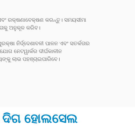
 ଏବଂ ରକ୍ଷଣାବେକ୍ଷଣ କରନ୍ତୁ। ସମୟସୀମା
ାକୁ ଅନୁକୂଳ କରିବ।
ୁରକ୍ଷା ନିର୍ଦ୍ଦେଶାବଳୀ ପାଳନ ଏବଂ ସତର୍କତାର
ାଯୋଗ ନେଟୱାର୍କର ଦୀର୍ଘକାଳୀନ
ଙ୍କୁ ଲାଭ ପହଞ୍ଚାଇପାରିବେ।
ତ ଦିଗ ହୋଲସେଲ