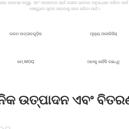
କରାଇ ଆରମ୍ଭ କରୁଛୁ, ଏବଂ ଆପଣଙ୍କ ପାଇଁ ଗଭୀର ଭାବରେ ଅନୁସନ୍ଧାନ କରିବା ପାଇଁ ଆ
ଖୋଜୁଥିବା ସୂଚନା ପାଇବାକୁ ସହଜ କରିବା ପାଇଁ।
ଗରମ ଉତ୍ପାଦଗୁଡ଼ିକ
ମୂଲ୍ୟ ଆନାଲିସିସ୍
କମ୍ MOQ
ଆମକୁ କାହିଁକି ବାଛନ୍ତୁ
ନିକ ଉତ୍ପାଦନ ଏବଂ ବିତ