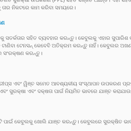
ତ୍ ତାର ନିକଟରେ କାମ କରିବା ସମୟରେ।
ଷଣ
 ସତର୍କତାର ସହିତ ବ୍ୟବହାର କରନ୍ତୁ। କେବୁଲକୁ ଏହାର ସୁପାରିଶ କରା
ଧିକ ଟାଣିବା ଟେନସନ୍ କେବେବି ଅତିକ୍ରମ କରନ୍ତୁ ନାହିଁ। କେବୁଲର ଅ
ରେ ସଂରକ୍ଷଣ କରନ୍ତୁ।
୍ରୀପ୍ସ ଏବଂ ୱିଞ୍ଚ ସମେତ ଆବଶ୍ୟକୀୟ ସଂସ୍ଥାପନ ଉପକରଣ ପ୍ରସ୍ତ
ଂ ସୁରକ୍ଷା ଏବଂ ଦକ୍ଷତା ପାଇଁ ନିୟମିତ ଭାବରେ ଯାଞ୍ଚ କରାଯାଉ
ୁଟି ପାଇଁ କେବୁଲକୁ ଖୋଲି ଯାଞ୍ଚ କରନ୍ତୁ। କେବୁଲରେ ସୁରକ୍ଷିତ ଭା