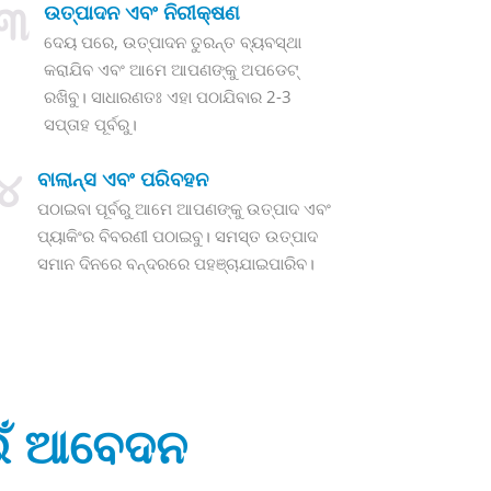
୩
ଉତ୍ପାଦନ ଏବଂ ନିରୀକ୍ଷଣ
ଦେୟ ପରେ, ଉତ୍ପାଦନ ତୁରନ୍ତ ବ୍ୟବସ୍ଥା
କରାଯିବ ଏବଂ ଆମେ ଆପଣଙ୍କୁ ଅପଡେଟ୍
ରଖିବୁ। ସାଧାରଣତଃ ଏହା ପଠାଯିବାର 2-3
ସପ୍ତାହ ପୂର୍ବରୁ।
୪
ବାଲାନ୍ସ ଏବଂ ପରିବହନ
ପଠାଇବା ପୂର୍ବରୁ ଆମେ ଆପଣଙ୍କୁ ଉତ୍ପାଦ ଏବଂ
ପ୍ୟାକିଂର ବିବରଣୀ ପଠାଇବୁ। ସମସ୍ତ ଉତ୍ପାଦ
ସମାନ ଦିନରେ ବନ୍ଦରରେ ପହଞ୍ଚାଯାଇପାରିବ।
ଇଁ ଆବେଦନ