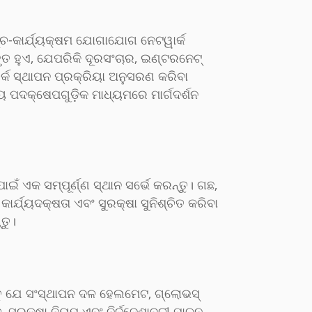
୍ଚ-କାର୍ଯ୍ୟକ୍ଷମ ଯୋଗାଯୋଗ ନେଟୱାର୍କ
ୃତ ହୁଏ, ଯେପରିକି ଦୂରସଂଚାର, ଇଣ୍ଟରନେଟ୍
ତର୍କ ସ୍ଥାପନ ପ୍ରକ୍ରିୟା ଅନୁସରଣ କରିବା
 ପଦକ୍ଷେପଗୁଡ଼ିକ ମାଧ୍ୟମରେ ମାର୍ଗଦର୍ଶନ
ଇଁ ଏକ ସମ୍ପୂର୍ଣ୍ଣ ସ୍ଥାନ ସର୍ଭେ କରନ୍ତୁ। ଗଛ,
ାର୍ଯ୍ୟଦକ୍ଷତା ଏବଂ ସୁରକ୍ଷା ସୁନିଶ୍ଚିତ କରିବା
ତୁ।
୍ତୁ ଯେ ସଂସ୍ଥାପନ ଦଳ ହେଲମେଟ, ଗ୍ଲୋଭସ୍
 ସୁରକ୍ଷା ନିୟମ ଏବଂ ନିର୍ଦ୍ଦେଶାବଳୀ ପାଳନ