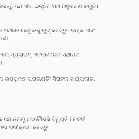
ତ କରନ୍ତୁ ଯେ ଏହା ଇଚ୍ଛିତ ପଥ ଅନୁସରଣ କରୁଛି।
ଧ ପଥରେ କେବୁଲକୁ ରୁଟ୍ କରନ୍ତୁ। ବଙ୍କା ଏବଂ
ଅଛି।
ଧାନରେ ସ୍ପ୍ଲାଇସ୍ ଏନକ୍ଲୋଜର ସ୍ଥାପନ
।
କ ଉପଯୁକ୍ତ ଗ୍ରାଉଣ୍ଡିଂ ସିଷ୍ଟମ କାର୍ଯ୍ୟକାରୀ
ୂଳ ଯୋଜନାରୁ ଯେକୌଣସି ବିଚ୍ୟୁତି ରେକର୍ଡ
କଠୋର ପରୀକ୍ଷଣ କରନ୍ତୁ।