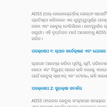
ADSS (ଅଲ୍-ଡାଇଲେକ୍ଟ୍ରିକ୍ ସେଲ୍ଫ-ସପୋର୍ଟ
ପ୍ରତିଷ୍ଠା କରିବାରେ ଏକ ଗୁରୁତ୍ୱପୂର୍ଣ୍ଣ ପ
ସେବା ଏବଂ କେବୁଲ୍ ଟେଲିଭିଜନ। ନେଟୱାର୍କର ସ୍
ଜରୁରୀ। ଏହି ବୃତ୍ତିଗତ ମାର୍ଗ ଆପଣଙ୍କୁ ADS
କରିବ।
ପଦକ୍ଷେପ ୧: ସ୍ଥାନ ସର୍ବେକ୍ଷଣ ଏବଂ ଯୋଜନା
ସ୍ଥାପନ ଆରମ୍ଭ କରିବା ପୂର୍ବରୁ, ଭୂମି, ପରିବେଶ
କୋଠା ଏବଂ ବିଦ୍ୟୁତ୍ ଲାଇନ ଭଳି ବାଧାକୁ ଏଡାଇବ
ପାଇଁ କେବୁଲ୍ ସ୍ଲାଏଜ୍ ଏବଂ ଟେନସନ୍ ଭଳି କାରଣ
ପଦକ୍ଷେପ 2: ସୁରକ୍ଷା ସତର୍କତା
ADSS ଫାଇବର କେବୁଲ ସଂସ୍ଥାପନ ସମୟରେ ସୁରକ
ଏବଂ ସୁରକ୍ଷା ହାର୍ନେସ୍ ସମେତ ଉପଯୁକ୍ତ ବ୍ୟକ