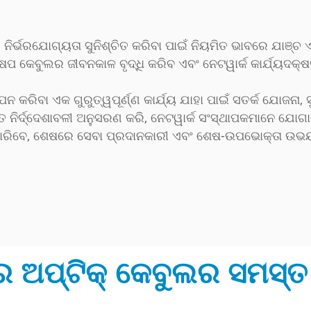
ିର୍ଭରଯୋଗ୍ୟତା ସୁନିଶ୍ଚିତ କରିବା ପାଇଁ ନିୟମିତ ଭାବରେ ଯାଞ୍ଚ
ପ କେବୁଲର ଜୀବନକାଳ ବୃଦ୍ଧି କରିବ ଏବଂ ନେଟୱାର୍କ କାର୍ଯ୍ୟଦକ୍ଷତ
ରିବା ଏକ ଗୁରୁତ୍ୱପୂର୍ଣ୍ଣ କାର୍ଯ୍ୟ ଯାହା ପାଇଁ ସତର୍କ ଯୋଜନା, ସ
ଗତ ନିର୍ଦ୍ଦେଶାବଳୀ ଅନୁସରଣ କରି, ନେଟୱାର୍କ ସଂସ୍ଥାପକମାନେ ଯୋଗ
ରିପାରିବେ, ଶେଷରେ ସେବା ପ୍ରଦାନକାରୀ ଏବଂ ଶେଷ-ଉପଭୋକ୍ତା ଉଭୟ
ଅପ୍ଟିକ୍ କେବୁଲର ସମସ୍