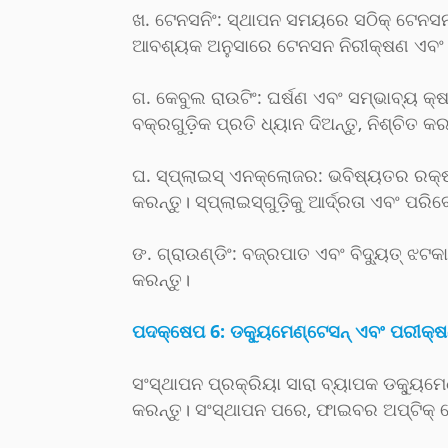
ଖ. ଟେନସନିଂ: ସ୍ଥାପନ ସମୟରେ ସଠିକ୍ ଟେନସନ ବ
ଆବଶ୍ୟକ ଅନୁସାରେ ଟେନସନ ନିରୀକ୍ଷଣ ଏବଂ 
ଗ. କେବୁଲ ରାଉଟିଂ: ଘର୍ଷଣ ଏବଂ ସମ୍ଭାବ୍ୟ କ
ବକ୍ରଗୁଡ଼ିକ ପ୍ରତି ଧ୍ୟାନ ଦିଅନ୍ତୁ, ନିଶ୍ଚିତ 
ଘ. ସ୍ପ୍ଲାଇସ୍ ଏନକ୍ଲୋଜର: ଭବିଷ୍ୟତର ରକ୍ଷଣ
କରନ୍ତୁ। ସ୍ପ୍ଲାଇସ୍‌ଗୁଡ଼ିକୁ ଆର୍ଦ୍ରତା ଏବଂ ପ
ଙ. ଗ୍ରାଉଣ୍ଡିଂ: ବଜ୍ରପାତ ଏବଂ ବିଦ୍ୟୁତ୍ ଝଟକ
କରନ୍ତୁ।
ପଦକ୍ଷେପ 6: ଡକ୍ୟୁମେଣ୍ଟେସନ୍ ଏବଂ ପରୀକ୍
ସଂସ୍ଥାପନ ପ୍ରକ୍ରିୟା ସାରା ବ୍ୟାପକ ଡକ୍ୟୁମେ
କରନ୍ତୁ। ସଂସ୍ଥାପନ ପରେ, ଫାଇବର ଅପ୍ଟିକ୍ ନ