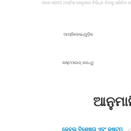
ଆମେ ADSS ଅପ୍ଟିକ୍ କେବୁଲର ବିଭିନ୍ନ ଦିଗକୁ ପରିଚିତ 
ଆପ୍ଲିକେସନ୍‌ଗୁଡ଼ିକ
କଷ୍ଟମାଇଜ୍‌ କରନ୍ତୁ
ଆନୁମା
କେବୁଲ୍ ବିଶେଷତା ଏବଂ କଷ୍ଟମ୍