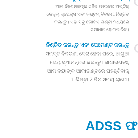
ଆମ ବିଶେଷଜ୍ଞଙ୍କ ସହିତ ଫାଇବର ଅପ୍ଟିକ୍
କେବୁଲ୍ ସ୍ପେକ୍ସ ଏବଂ କଷ୍ଟମ୍ ବିବରଣୀ ନିଶ୍ଚିତ
କରନ୍ତୁ। ଏହା ସବୁ ଗୋଟିଏ ଘଣ୍ଟା ମଧ୍ୟରେ
ସମାଧାନ ହୋଇପାରିବ।
ନିଶ୍ଚିତ କରନ୍ତୁ ଏବଂ ପେମେଣ୍ଟ କରନ୍ତୁ
ସମସ୍ତ ବିବରଣୀ ସେଟ୍ ହେବା ପରେ, ଆଗୁଆ
ଦେୟ ସ୍ଥାନାନ୍ତର କରନ୍ତୁ। ସାଧାରଣତଃ,
ଆମ ବ୍ୟାଙ୍କ ଆକାଉଣ୍ଟରେ ପହଞ୍ଚିବାକୁ
1 କିମ୍ବା 2 ଦିନ ସମୟ ଲାଗେ।
ADSS ଫା