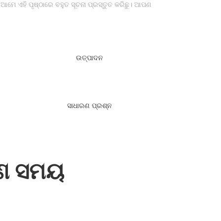
ମେ ଏହି ପୃଷ୍ଠାରେ ବହୁତ ସୂଚନା ପ୍ରସ୍ତୁତ କରିଛୁ। ଆପଣ
ଉତ୍ପାଦନ
ସାଧାରଣ ପ୍ରଶ୍ନ
ରଣ ସମୟ