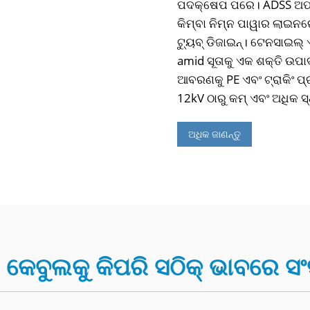
ପଦକ୍ଷେପ ପରେ। ADSS ଅପ୍ଟ
କିମ୍ବା ନିମ୍ନ ପାୱାର ଲାଇନର
ଟ୍ୟୁବ୍ ଡିଜାଇନ୍। ଟେନସାଇଲ୍ ଏବ
amid ସୂତାକୁ ଏକ ଶକ୍ତି ଉପ
ଆବରଣକୁ PE ଏବଂ ଟ୍ରାକିଂ ପ
12kV ଠାରୁ କମ୍ ଏବଂ ଅଧିକ ସ
ଅଧିକ ଜାଣନ୍ତୁ
େବୁଲକୁ କିପରି ସଠିକ୍ ଭାବରେ ସଂ