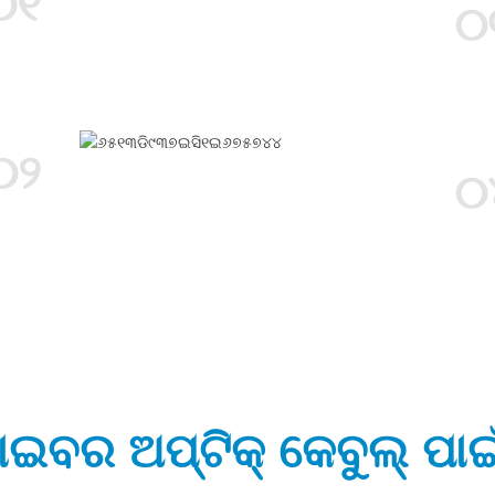
୦୧
୦
୦୨
୦
ଇବର ଅପ୍ଟିକ୍ କେବୁଲ୍ ପା