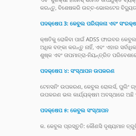
କରନ୍ତୁ, ବିଶେଷକରି ଉଚ୍ଚ-ଭୋଲଟେଜ ବିଦ୍ୟୁ
ପଦକ୍ଷେପ 3: କେବୁଲ ପରିଚାଳନା ଏବଂ ସଂରକ୍
କ୍ଷତିକୁ ରୋକିବା ପାଇଁ ADSS ଫାଇବର କେବୁଲକୁ
ଅଧିକ ବଙ୍କା କରନ୍ତୁ ନାହିଁ, ଏବଂ ଏହାର ସର୍ବା
ଶୁଷ୍କ ଏବଂ ତାପମାତ୍ରା-ନିୟନ୍ତ୍ରିତ ପରିବେଶ
ପଦକ୍ଷେପ ୪: ସଂସ୍ଥାପନ ଉପକରଣ
ଟେନସନିଂ ଉପକରଣ, କେବୁଲ ରୋଲର୍ସ, ପୁଲିଂ ଗ
ଉପକରଣ ଭଲ କାର୍ଯ୍ୟକ୍ଷମ ଅବସ୍ଥାରେ ଅଛି ଏବ
ପଦକ୍ଷେପ ୫: କେବୁଲ ସଂସ୍ଥାପନ
କ. କେବୁଲ ପ୍ରସ୍ତୁତି: କୌଣସି ଦୃଶ୍ୟମାନ ତ୍ର