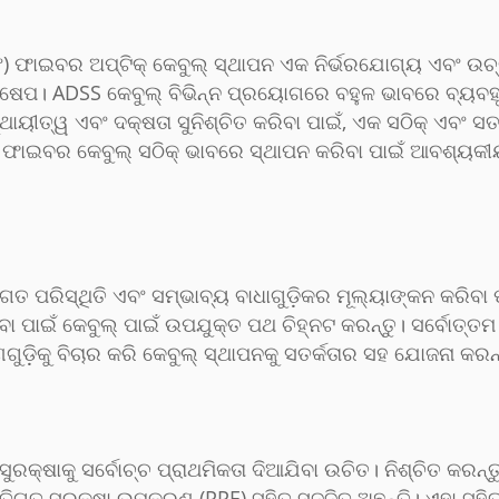
ିଂ) ଫାଇବର ଅପ୍ଟିକ୍ କେବୁଲ୍ ସ୍ଥାପନ ଏକ ନିର୍ଭରଯୋଗ୍ୟ ଏବଂ ଉଚ
ଦକ୍ଷେପ। ADSS କେବୁଲ୍ ବିଭିନ୍ନ ପ୍ରୟୋଗରେ ବହୁଳ ଭାବରେ ବ୍ୟବହ
ଥାୟୀତ୍ୱ ଏବଂ ଦକ୍ଷତା ସୁନିଶ୍ଚିତ କରିବା ପାଇଁ, ଏକ ସଠିକ୍ ଏବଂ ସ
S ଫାଇବର କେବୁଲ୍ ସଠିକ୍ ଭାବରେ ସ୍ଥାପନ କରିବା ପାଇଁ ଆବଶ୍ୟକୀୟ
ଗତ ପରିସ୍ଥିତି ଏବଂ ସମ୍ଭାବ୍ୟ ବାଧାଗୁଡ଼ିକର ମୂଲ୍ୟାଙ୍କନ କରିବା ପା
ା ପାଇଁ କେବୁଲ୍ ପାଇଁ ଉପଯୁକ୍ତ ପଥ ଚିହ୍ନଟ କରନ୍ତୁ। ସର୍ବୋତ୍ତମ କ
ଗୁଡ଼ିକୁ ବିଚାର କରି କେବୁଲ୍ ସ୍ଥାପନକୁ ସତର୍କତାର ସହ ଯୋଜନା କରନ୍
୍ଷାକୁ ସର୍ବୋଚ୍ଚ ପ୍ରାଥମିକତା ଦିଆଯିବା ଉଚିତ। ନିଶ୍ଚିତ କରନ
୍ତିଗତ ସୁରକ୍ଷା ଉପକରଣ (PPE) ସହିତ ସଜ୍ଜିତ ଅଛନ୍ତି। ଏହା ସହିତ,