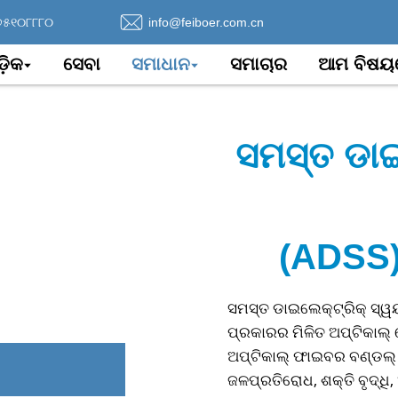
୭୫୧୦୮୮୮୦
info@feiboer.com.cn
଼ିକ
ସେବା
ସମାଧାନ
ସମାଚାର
ଆମ ବିଷୟ
ସମସ୍ତ ଡାଇ
(ADSS) 
ସମସ୍ତ ଡାଇଲେକ୍ଟ୍ରିକ୍ ସ୍ୱ
ପ୍ରକାରର ମିଳିତ ଅପ୍ଟିକାଲ୍
ଅପ୍ଟିକାଲ୍ ଫାଇବର ବଣ୍ଡଲ୍ 
ଜଳପ୍ରତିରୋଧ, ଶକ୍ତି ବୃଦ୍ଧ