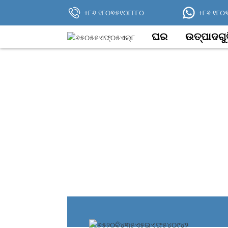
+୮୬ ୧୮୦୭୫୧୦୮୮୮୦
+୮୬ ୧୮୦
ଘର
ଉତ୍ପାଦଗୁଡ