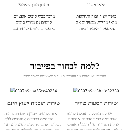
מלאי וייצור
פתרון מוכן לשימוש
כושר ייצור גבוה ותחלופת
מלבד כבלי סיבים אופטיים,
מלאי מהירה, מבטיחים את
קיימים גם מוצרי סיבים
האספקה ​​האמינה ביותר.
אופטיים נלווים לנוחיותכם.
למה לבחור בפייבור?
יתרונות גיאוגרפיים של החברה, תנועה תלת-ממדית רב-תכליתית.
שירות הסעות מהיר
שירות תוכנית ייעוץ חינם
יש לנו מחלקת הובלה יציבה
אנו מציעים ייעוץ חינם ופתרונות
ושיתופית כדי להבטיח אספקה ​​
הנדסיים לכבלים אופטיים ללא
יעילה ומהירה של הכבל האופטי
תשלום. אתם מוזמנים לשאול אותנו
שלנו. אם יש לכם דרישות משלוח
כל שאלה בנוגע לכבלים אופטיים.