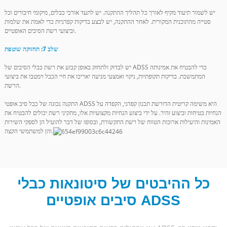
יש לשמור תיעוד מקיף לאורך כל תהליך ההתקנה. יש לתעד אורכי כבלים, מיקומי חיבורים וכל
סטייה מהתוכנית המקורית. לאחר ההתקנה, יש לבצע בדיקות קפדניות כדי לאמת את שלמות
וביצועי רשת הסיבים האופטיים.
שלב 7: תחזוקה שוטפת
יש לבדוק ולתחזק באופן קבוע את רשת כבלי הסיבים של ADSS כדי להבטיח את אמינותה
המתמשכת. בדיקות תקופתיות, ניקוי ואמצעי מניעה יאריכו את חיי הכבל וימטבו את ביצועי
הרשת.
התקנה נכונה של כבל סיב אופטי ADSS היא משימה קריטית הדורשת תכנון קפדני, הקפדה על
הנחיות בטיחות וביצוע זהיר. על ידי ביצוע הנחיות מקצועיות אלו, מתקיני רשת יכולים להבטיח את
האמינות והיעילות ארוכות הטווח של רשת התקשורת, ובסופו של דבר להועיל הן לספקי השירות
והן למשתמשי הקצה.
כל ההיבטים של סיטונאות כבלי
סיבים אופטיים ADSS