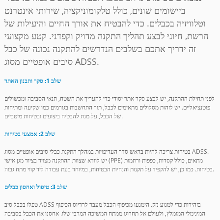
ביישומים שונים, כולל טלקומוניקציה, שירותי אינטרנט
וטלוויזיה בכבלים. כדי להבטיח את אורך החיים והיעילות של
הרשת, חיוני לבצע תהליך התקנה מדויק וקפדני. קטע מקצועי
זה ידריך אתכם בשלבים הנדרשים להתקנה נכונה של כבל
סיבים אופטיים מסוג ADSS.
שלב 1: סקר ותכנון האתר
לפני תחילת ההתקנה, יש לבצע סקר אתר יסודי כדי להעריך את השטח, תנאי הסביבה ומכשולים
פוטנציאליים. יש לזהות מסלולים מתאימים לכבל, תוך התחשבות בגורמים כמו שקיעה ומתיחות
של הכבל, על מנת להבטיח ביצועים ובטיחות מיטביים.
שלב 2: אמצעי בטיחות
a
בטיחות צריכה להיות בראש סדר העדיפויות במהלך התקנת כבלי סיבים אופטיים מסוג ADSS.
יש לוודא שצוות ההתקנה מצויד בציוד מגן אישי (PPE) מתאים, כולל קסדות, כפפות ורתמות
בטיחות. כמו כן, יש להקפיד על תקנות והנחיות הבטיחות, במיוחד בעת עבודה ליד קווי מתח גבוה.
שלב 3: טיפול ואחסון כבלים
טפלו בכבל סיב ADSS בזהירות כדי למנוע נזק. הימנעו מכיפוף הכבל מעבר לרדיוס הכיפוף
המינימלי המומלץ, ולעולם אל תחרוגו ממתח המשיכה המרבי שלו. אחסנו את הכבל בסביבה