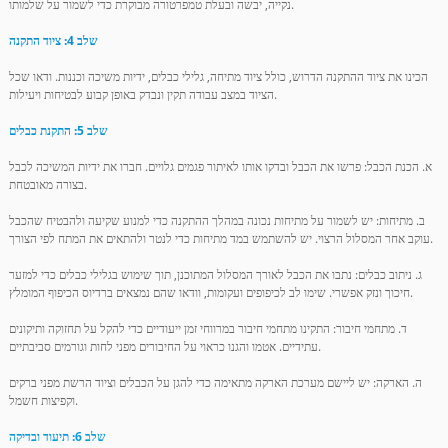
נקייה, יבשה ובעלת טמפרטורה מבוקרת כדי לשמור על שלמותו.
שלב 4: ציוד התקנה
הכינו את ציוד ההתקנה הדרוש, כולל ציוד מתיחה, גלילי כבלים, ידיות משיכה וכננות. ודאו שכל
הציוד במצב עבודה תקין ונבדק באופן קבוע לבטיחות ויעילות.
שלב 5: התקנת כבלים
א. הכנת הכבל: פרשו את הכבל ובדקו אותו לאיתור פגמים גלויים. חברו את ידיות המשיכה לכבל
בצורה מאובטחת.
ב. מתיחות: יש לשמור על מתיחות נכונה במהלך ההתקנה כדי למנוע שקיעה ולהבטיח שהכבל
עוקב אחר המסלול הרצוי. יש להשתמש במד מתיחות כדי לנטר ולהתאים את המתח לפי הצורך.
ג. ניתוב כבלים: נתבו את הכבל לאורך המסלול המתוכנן, תוך שימוש בגלילי כבלים כדי למזער
חיכוך ונזק אפשרי. שימו לב לכיפופים ועקומות, וודאו שהם נמצאים ברדיוס הכיפוף המומלץ.
ד. מתחמי חיבור: התקינו מתחמי חיבור במרווחי זמן ייעודיים כדי להקל על תחזוקה ותיקונים
עתידיים. אטמו והגנו כראוי על החיבורים מפני לחות וגורמים סביבתיים.
ה. הארקה: יש ליישם מערכת הארקה מתאימה כדי להגן על הכבלים וציוד הרשת מפני ברקים
וקפיצות חשמל.
שלב 6: תיעוד ובדיקה