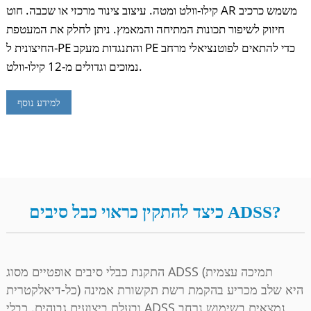
קילו-וולט ומטה. עיצוב צינור מרכזי או שכבה. חוט AR משמש כרכיב
חיזוק לשיפור תכונות המתיחה והמאמץ. ניתן לחלק את המעטפת
החיצונית ל-PE והתנגדות מעקב PE כדי להתאים לפוטנציאלי מרחב
נמוכים וגדולים מ-12 קילו-וולט.
למידע נוסף
כיצד להתקין כראוי כבל סיבים ADSS?
התקנת כבלי סיבים אופטיים מסוג ADSS (תמיכה עצמית
כל-דיאלקטרית) היא שלב מכריע בהקמת רשת תקשורת אמינה
ובעלת ביצועים גבוהים. כבלי ADSS נמצאים בשימוש נרחב