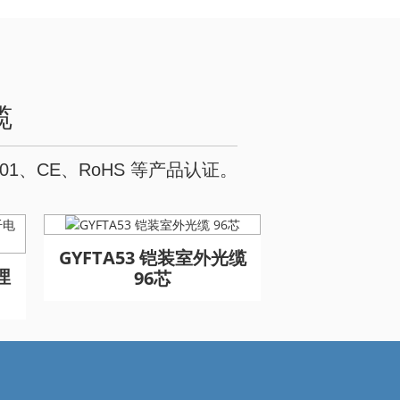
缆
、CE、RoHS 等产品认证。
缆
缆
GYFTA53 铠装室外光缆
埋
双层铠装双
96芯
松套管光缆 G