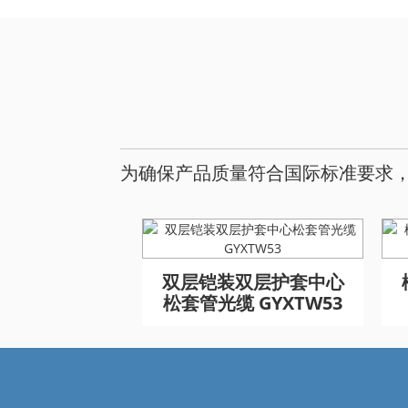
为确保产品质量符合国际标准要求，我
3 铠装室外光缆
GYFTA53 铠装室外光缆
GYFTA53 铠装室外光缆
双层铠装双层护套中心
96芯
96芯
96芯
松套管光缆 GYXTW53