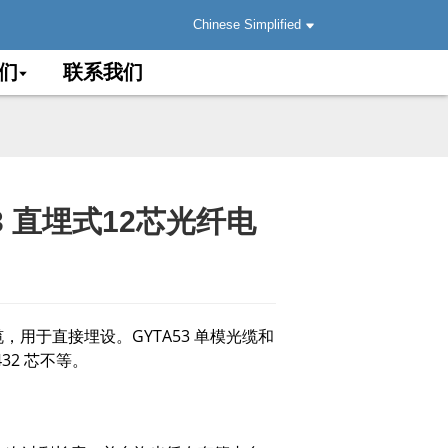
Chinese Simplified
们
联系我们
S53 直埋式12芯光纤电
.
.
Load
Load
缆，用于直接埋设。GYTA53 单模光缆和
432 芯不等。