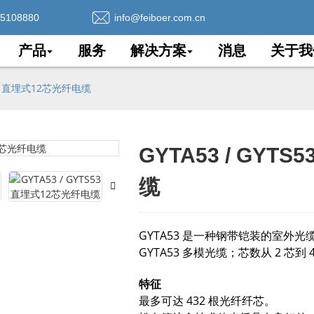
75108880
info@feiboer.com.cn
产品
服务
解决方案
消息
关于我
S53 直埋式12芯光纤电缆
GYTA53 / GYT
Loading..
Loading..
缆
GYTA53 是一种钢带铠装的室外光
GYTA53 多模光缆；芯数从 2 芯到 
特征
最多可达 432 根光纤纤芯。