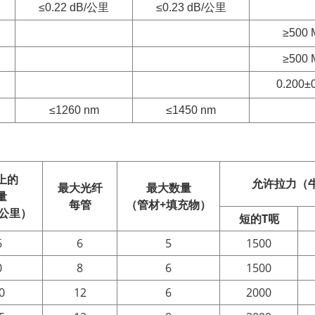
≤0.22 dB/公里
≤0.23 dB/公里
≥500 
≥500 
0.200±
≤1260 nm
≤1450 nm
上的
允许拉力（
最大光纤
最大数量
量
每管
（管材+填充物）
/公里）
短的
T
呃
6
6
5
1500
0
8
6
1500
0
12
6
2000