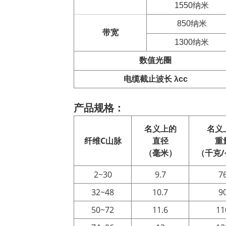
1550纳米
850纳米
带宽
1300纳米
数值
光圈
电缆截止波长 λcc
产品规格：
名义上的
名义
纤维
C
山脉
直径
重
（毫米）
（千克
2~30
9.7
7
32~48
10.7
9
50~72
11.6
11