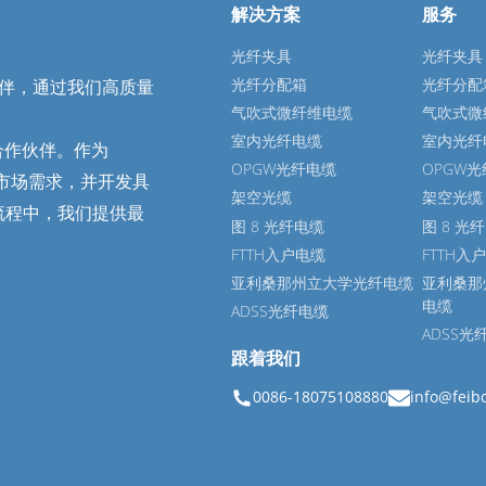
解决方案
服务
光纤夹具
光纤夹具
光纤分配箱
光纤分配
作伙伴，通过我们高质量
气吹式微纤维电缆
气吹式微
室内光纤电缆
室内光纤
合作伙伴。作为
OPGW光纤电缆
OPGW
地市场需求，并开发具
架空光缆
架空光缆
证流程中，我们提供最
图 8 光纤电缆
图 8 光
FTTH入户电缆
FTTH入
亚利桑那州立大学光纤电缆
亚利桑那
电缆
ADSS光纤电缆
ADSS光
跟着我们
0086-18075108880
info@feib