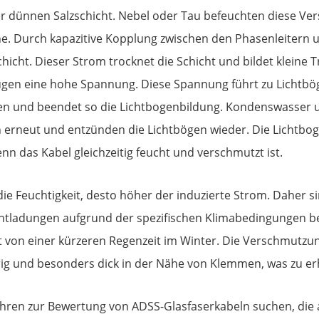
er dünnen Salzschicht. Nebel oder Tau befeuchten diese Ve
che. Durch kapazitive Kopplung zwischen den Phasenleitern 
cht. Dieser Strom trocknet die Schicht und bildet kleine T
ugen eine hohe Spannung. Diese Spannung führt zu Lichtb
ifen und beendet so die Lichtbogenbildung. Kondenswasser
 erneut und entzünden die Lichtbögen wieder. Die Lichtboge
nn das Kabel gleichzeitig feucht und verschmutzt ist.
e Feuchtigkeit, desto höher der induzierte Strom. Daher s
adungen aufgrund der spezifischen Klimabedingungen beso
von einer kürzeren Regenzeit im Winter. Die Verschmutzung
rig und besonders dick in der Nähe von Klemmen, was zu e
hren zur Bewertung von ADSS-Glasfaserkabeln suchen, die an