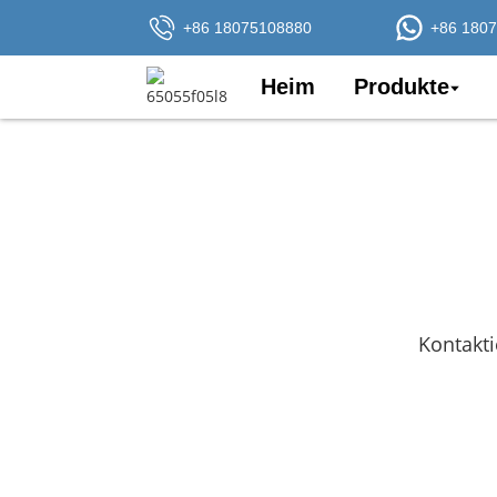
+86 18075108880
+86 180
Heim
Produkte
Kontakti