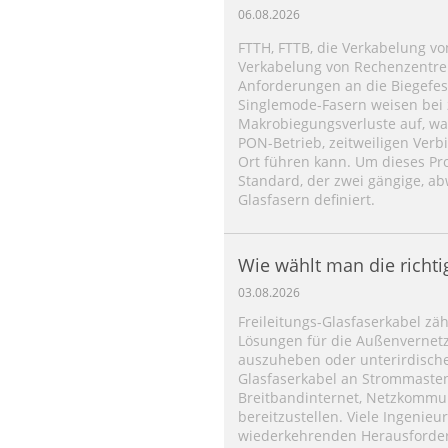
biegeunempfindlicher E
06.08.2026
FTTH, FTTB, die Verkabelung v
Verkabelung von Rechenzentren
Anforderungen an die Biegefes
Singlemode-Fasern weisen bei 
Makrobiegungsverluste auf, wa
PON-Betrieb, zeitweiligen Ve
Ort führen kann. Um dieses Pro
Standard, der zwei gängige, a
Glasfasern definiert.
Wie wählt man die richt
für die Luftverlegung aus
03.08.2026
Freileitungs-Glasfaserkabel zä
Lösungen für die Außenvernetz
auszuheben oder unterirdische 
Glasfaserkabel an Strommast
Breitbandinternet, Netzkommu
bereitzustellen. Viele Ingenie
wiederkehrenden Herausforder