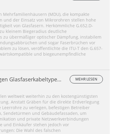
inmodenfasern
on Mehrfamilienhäusern (MDU), die kompakte
 und der Einsatz von Mikrorohren stellen hohe
tigkeit von Glasfasern. Herkömmliche G.652.D-
zu kleinem Biegeradius deutliche
s zu übermäßiger optischer Dämpfung, instabilem
rbindungsabbrüchen und sogar Faserbrüchen vor
blem zu lösen, veröffentlichte die ITU-T den G.657-
bwärtskompatible und biegeunempfindliche
igen Glasfaserkabeltypen
MEHR LESEN
?
hlen weltweit weiterhin zu den kostengünstigsten
ung. Anstatt Gräben für die direkte Erdverlegung
Leerrohre zu verlegen, befestigen Betreiber
en, Sendetürmen und Gebäudefassaden, um
nikation und private Netzwerkverbindungen
ure und Einkäufer stehen jedoch vor
ungen: Die Wahl des falschen