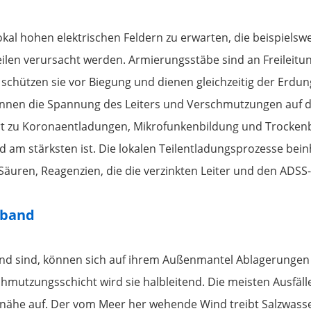
kal hohen elektrischen Feldern zu erwarten, die beispiels
ilen verursacht werden. Armierungsstäbe sind an Freileitun
 schützen sie vor Biegung und dienen gleichzeitig der Erdu
önnen die Spannung des Leiters und Verschmutzungen auf d
ührt zu Koronaentladungen, Mikrofunkenbildung und Trocke
d am stärksten ist. Die lokalen Teilentladungsprozesse bei
äuren, Reagenzien, die die verzinkten Leiter und den ADSS-
nband
nd sind, können sich auf ihrem Außenmantel Ablagerungen bi
mutzungsschicht wird sie halbleitend. Die meisten Ausfälle
nähe auf. Der vom Meer her wehende Wind treibt Salzwasse