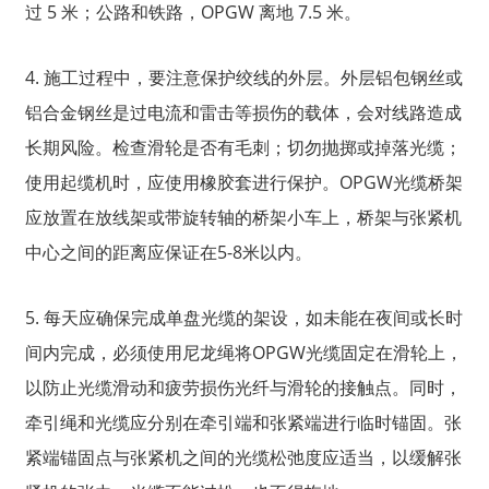
过 5 米；公路和铁路，OPGW 离地 7.5 米。
4. 施工过程中，要注意保护绞线的外层。外层铝包钢丝或
铝合金钢丝是过电流和雷击等损伤的载体，会对线路造成
长期风险。检查滑轮是否有毛刺；切勿抛掷或掉落光缆；
使用起缆机时，应使用橡胶套进行保护。OPGW光缆桥架
应放置在放线架或带旋转轴的桥架小车上，桥架与张紧机
中心之间的距离应保证在5-8米以内。
5. 每天应确保完成单盘光缆的架设，如未能在夜间或长时
间内完成，必须使用尼龙绳将OPGW光缆固定在滑轮上，
以防止光缆滑动和疲劳损伤光纤与滑轮的接触点。同时，
牵引绳和光缆应分别在牵引端和张紧端进行临时锚固。张
紧端锚固点与张紧机之间的光缆松弛度应适当，以缓解张