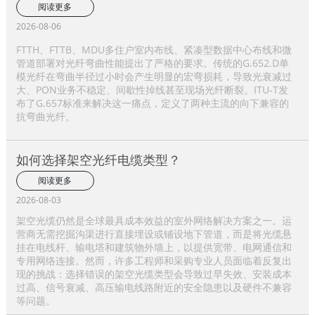
阅读更多
2026-08-06
FTTH、FTTB、MDU多住户室内布线、紧凑型数据中心布线和微
管道部署对光纤弯曲性能提出了严格的要求。传统的G.652.D单
模光纤在弯曲半径过小时会产生明显的宏弯损耗，导致光衰减过
大、PON业务不稳定、间歇性掉线甚至现场光纤断裂。ITU-T发
布了G.657标准来解决这一痛点，定义了两种主流的向下兼容的
抗弯曲光纤。
如何选择架空光纤电缆类型？
阅读更多
2026-08-03
架空光缆仍然是全球最具成本效益的室外网络解决方案之一。运
营商无需挖掘沟渠进行直接埋设或铺设地下管道，而是将光缆悬
挂在电线杆、输电塔和建筑物外墙上，以提供宽带、电网通信和
专用网络连接。然而，许多工程师和采购专业人员面临着反复出
现的挑战：选择错误的架空光缆类型会导致过早失效、安装成本
过高、信号衰减、高压输电线路附近的安全隐患以及硬件不兼容
等问题。