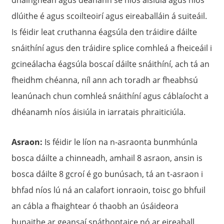
dlúithe é agus scoilteoirí agus eireaballáin á suiteáil.
Is féidir leat cruthanna éagsúla den tráidire dáilte
snáithíní agus den tráidire splice comhleá a fheiceáil i
gcineálacha éagsúla boscaí dáilte snáithíní, ach tá an
fheidhm chéanna, níl ann ach toradh ar fheabhsú
leanúnach chun comhleá snáithíní agus cáblaíocht a
dhéanamh níos áisiúla in iarratais phraiticiúla.
Asraon:
Is féidir le líon na n-asraonta bunmhúnla
bosca dáilte a chinneadh, amhail 8 asraon, ansin is
bosca dáilte 8 gcroí é go bunúsach, tá an t-asraon i
bhfad níos lú ná an calafort ionraoin, toisc go bhfuil
an cábla a fhaightear ó thaobh an úsáideora
bunaithe ar geansaí snáthoptaice nó ar eireaball