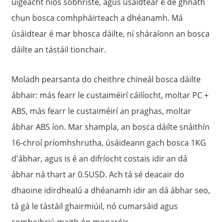
uigeacht níos sobhriste, agus úsáidtear é de ghnáth
chun bosca comhpháirteach a dhéanamh. Má
úsáidtear é mar bhosca dáilte, ní sháraíonn an bosca
dáilte an tástáil tionchair.
Moladh pearsanta do cheithre chineál bosca dáilte
ábhair: más fearr le custaiméirí cáilíocht, moltar PC +
ABS, más fearr le custaiméirí an praghas, moltar
ábhar ABS íon. Mar shampla, an bosca dáilte snáithín
16-chroí príomhshrutha, úsáideann gach bosca 1KG
d'ábhar, agus is é an difríocht costais idir an dá
ábhar ná thart ar 0.5USD. Ach tá sé deacair do
dhaoine idirdhealú a dhéanamh idir an dá ábhar seo,
tá gá le tástáil ghairmiúil, nó cumarsáid agus
comhoibriú maith ón monaróir.