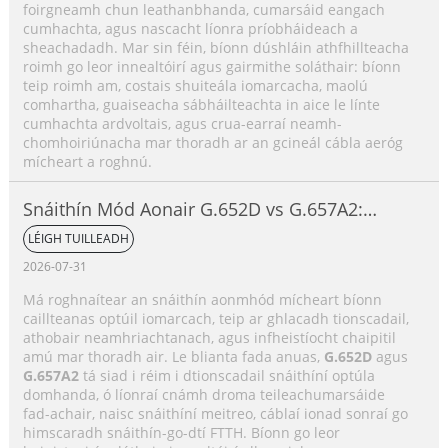
foirgneamh chun leathanbhanda, cumarsáid eangach
cumhachta, agus nascacht líonra príobháideach a
sheachadadh. Mar sin féin, bíonn dúshláin athfhillteacha
roimh go leor innealtóirí agus gairmithe soláthair: bíonn
teip roimh am, costais shuiteála iomarcacha, maolú
comhartha, guaiseacha sábháilteachta in aice le línte
cumhachta ardvoltais, agus crua-earraí neamh-
chomhoiriúnacha mar thoradh ar an gcineál cábla aeróg
mícheart a roghnú.
Snáithín Mód Aonair G.652D vs G.657A2:
Príomhdhifríochtaí, Comparáid Feidhmíochta
LÉIGH TUILLEADH
& Treoir Roghnúcháin Feidhmchláir
2026-07-31
Má roghnaítear an snáithín aonmhód mícheart bíonn
caillteanas optúil iomarcach, teip ar ghlacadh tionscadail,
athobair neamhriachtanach, agus infheistíocht chaipitil
amú mar thoradh air. Le blianta fada anuas,
G.652D
agus
G.657A2
tá siad i réim i dtionscadail snáithíní optúla
domhanda, ó líonraí cnámh droma teileachumarsáide
fad-achair, naisc snáithíní meitreo, cáblaí ionad sonraí go
himscaradh snáithín-go-dtí FTTH. Bíonn go leor