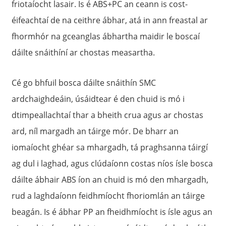
friotaíocht lasair. Is é ABS+PC an ceann is cost-
éifeachtaí de na ceithre ábhar, atá in ann freastal ar
fhormhór na gceanglas ábhartha maidir le boscaí
dáilte snáithíní ar chostas measartha.
Cé go bhfuil bosca dáilte snáithín SMC
ardchaighdeáin, úsáidtear é den chuid is mó i
dtimpeallachtaí thar a bheith crua agus ar chostas
ard, níl margadh an táirge mór. De bharr an
iomaíocht ghéar sa mhargadh, tá praghsanna táirgí
ag dul i laghad, agus clúdaíonn costas níos ísle bosca
dáilte ábhair ABS íon an chuid is mó den mhargadh,
rud a laghdaíonn feidhmíocht fhoriomlán an táirge
beagán. Is é ábhar PP an fheidhmíocht is ísle agus an