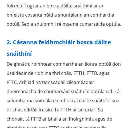
foirmiú. Tugtar an bosca dáilte snáithíní ar an
bhfeiste cosanta nóid a shuntálann an comhartha
optúil. Seo a shuíomh i réimse na cumarsáide optúla.
2. Cásanna feidhmchláir bosca dáilte
snáithíní
De ghnáth, roinntear comhartha an líonra optúil don
úsáideoir deiridh ina thrí chás, FTTH, FTTB, agus
FTTC, arb iad na tionscadail cileaméadair
dheireanacha de chumarsáid snáithíní optúla iad. Tá
suíomhanna suiteála na mboscaí dáilte snáithíní sna
trí chás difriúil freisin. Tá FTTH ar an urlár. Sa
chonair, tá FTTB ar bhalla an fhoirgnimh, agus de
ghnáth suiteáiltear FTTC ar chuaille an chuaille