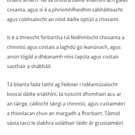
cosanta, agus is é a phríomhfheidhm sábháilteacht
agus cobhsaíocht an nóid dáilte optúil a chosaint.
Is é a threocht forbartha ná feidhmíocht chosanta a
chinntiú agus costais a laghdú go leanúnach, agus
ansin tógáil a dhéanamh níos tapúla agus costais
saothair a shábháil.
Tá blianta fada taithí ag Feiboer i ndéantúsaíocht
boscaí dáilte snáithíní, tá tuiscint dhomhain acu ar
an táirge, cáilíocht táirgí a chinntiú, agus custaiméirí
a thionlacan chun an margadh a fhorbairt. Táimid
sásta tacú le slabhra soláthair láidir ár gcustaiméirí.