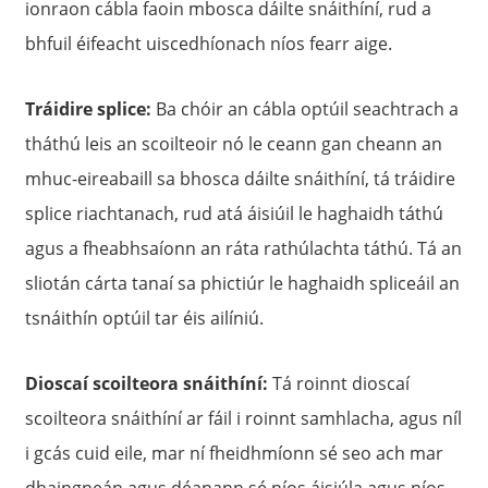
ionraon cábla faoin mbosca dáilte snáithíní, rud a
bhfuil éifeacht uiscedhíonach níos fearr aige.
Tráidire splice:
Ba chóir an cábla optúil seachtrach a
tháthú leis an scoilteoir nó le ceann gan cheann an
mhuc-eireabaill sa bhosca dáilte snáithíní, tá tráidire
splice riachtanach, rud atá áisiúil le haghaidh táthú
agus a fheabhsaíonn an ráta rathúlachta táthú. Tá an
sliotán cárta tanaí sa phictiúr le haghaidh spliceáil an
tsnáithín optúil tar éis ailíniú.
Dioscaí scoilteora snáithíní:
Tá roinnt dioscaí
scoilteora snáithíní ar fáil i roinnt samhlacha, agus níl
i gcás cuid eile, mar ní fheidhmíonn sé seo ach mar
dhaingneán agus déanann sé níos áisiúla agus níos