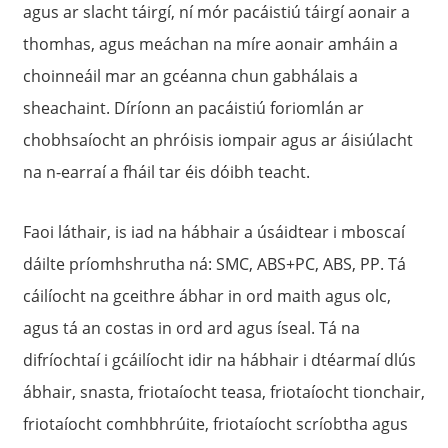
agus ar slacht táirgí, ní mór pacáistiú táirgí aonair a
thomhas, agus meáchan na míre aonair amháin a
choinneáil mar an gcéanna chun gabhálais a
sheachaint. Díríonn an pacáistiú foriomlán ar
chobhsaíocht an phróisis iompair agus ar áisiúlacht
na n-earraí a fháil tar éis dóibh teacht.
Faoi láthair, is iad na hábhair a úsáidtear i mboscaí
dáilte príomhshrutha ná: SMC, ABS+PC, ABS, PP. Tá
cáilíocht na gceithre ábhar in ord maith agus olc,
agus tá an costas in ord ard agus íseal. Tá na
difríochtaí i gcáilíocht idir na hábhair i dtéarmaí dlús
ábhair, snasta, friotaíocht teasa, friotaíocht tionchair,
friotaíocht comhbhrúite, friotaíocht scríobtha agus