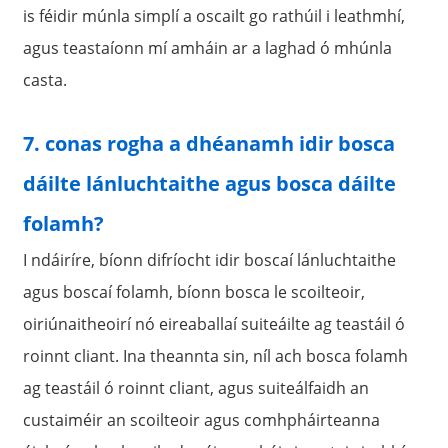
is féidir múnla simplí a oscailt go rathúil i leathmhí,
agus teastaíonn mí amháin ar a laghad ó mhúnla
casta.
7. conas rogha a dhéanamh idir bosca
dáilte lánluchtaithe agus bosca dáilte
folamh?
I ndáiríre, bíonn difríocht idir boscaí lánluchtaithe
agus boscaí folamh, bíonn bosca le scoilteoir,
oiriúnaitheoirí nó eireaballaí suiteáilte ag teastáil ó
roinnt cliant. Ina theannta sin, níl ach bosca folamh
ag teastáil ó roinnt cliant, agus suiteálfaidh an
custaiméir an scoilteoir agus comhpháirteanna