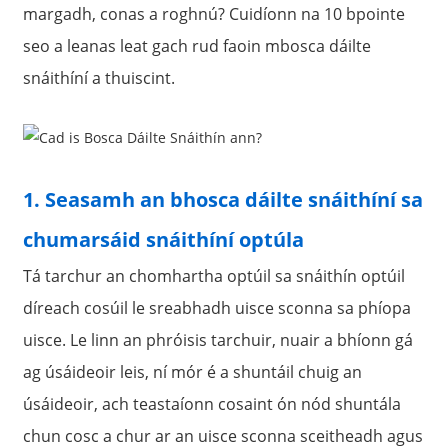
margadh, conas a roghnú? Cuidíonn na 10 bpointe
seo a leanas leat gach rud faoin mbosca dáilte
snáithíní a thuiscint.
1. Seasamh an bhosca dáilte snáithíní sa
chumarsáid snáithíní optúla
Tá tarchur an chomhartha optúil sa snáithín optúil
a
díreach cosúil le sreabhadh uisce sconna sa phíopa
uisce. Le linn an phróisis tarchuir, nuair a bhíonn gá
ag úsáideoir leis, ní mór é a shuntáil chuig an
úsáideoir, ach teastaíonn cosaint ón nód shuntála
chun cosc ​​a chur ar an uisce sconna sceitheadh ​​agus