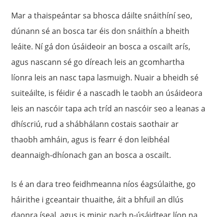
Mar a thaispeántar sa bhosca dáilte snáithíní seo,
dúnann sé an bosca tar éis don snáithín a bheith
leáite. Ní gá don úsáideoir an bosca a oscailt arís,
agus nascann sé go díreach leis an gcomhartha
líonra leis an nasc tapa lasmuigh. Nuair a bheidh sé
suiteáilte, is féidir é a nascadh le taobh an úsáideora
leis an nascóir tapa ach tríd an nascóir seo a leanas a
dhíscriú, rud a shábhálann costais saothair ar
thaobh amháin, agus is fearr é don leibhéal
deannaigh-dhíonach gan an bosca a oscailt.
Is é an dara treo feidhmeanna níos éagsúlaithe, go
háirithe i gceantair thuaithe, áit a bhfuil an dlús
daonra íseal, agus is minic nach n-úsáidtear líon na