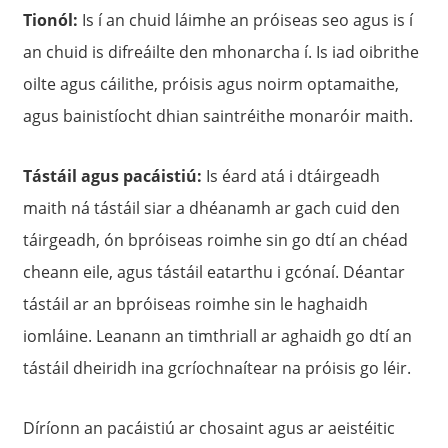
Tionól:
Is í an chuid láimhe an próiseas seo agus is í
an chuid is difreáilte den mhonarcha í. Is iad oibrithe
oilte agus cáilithe, próisis agus noirm optamaithe,
agus bainistíocht dhian saintréithe monaróir maith.
Tástáil agus pacáistiú:
Is éard atá i dtáirgeadh
maith ná tástáil siar a dhéanamh ar gach cuid den
táirgeadh, ón bpróiseas roimhe sin go dtí an chéad
cheann eile, agus tástáil eatarthu i gcónaí. Déantar
tástáil ar an bpróiseas roimhe sin le haghaidh
iomláine. Leanann an timthriall ar aghaidh go dtí an
tástáil dheiridh ina gcríochnaítear na próisis go léir.
Díríonn an pacáistiú ar chosaint agus ar aeistéitic