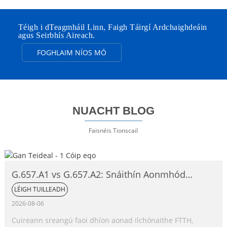
Téigh i dTeagmháil Linn, Faigh Táirgí Ardchaighdeáin
agus Seirbhís Aireach.
FOGHLAIM NÍOS MÓ
NUACHT BLOG
Faisnéis Tionscail
G.657.A1 vs G.657.A2: Snáithín Aonmhód
Neamh-íogair ó thaobh Lúbadh de,
LÉIGH TUILLEADH
Comparáid Iomlán
2026-08-06
Cuireann sreangú faoi dhíon aonad ilchónaithe FTTH,