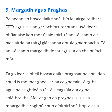
9. Margadh agus Praghas
Baineann an bosca dáilte snáithín le táirge radharc
FTTX agus leis an gcríochfort rochtana úsáideora. I
bhfianaise líon mór úsáideoirí, tá an t-éileamh air
níos airde ná táirgí gléasanna optúla gníomhacha. Tá
an t-éileamh margaidh docht agus tá an chainníocht
mór.
Tá go leor leibhéil boscaí dáilte praghsanna ann, den
chuid is mó mar gheall ar na caighdeáin táirgthe
agus na caighdeáin tástála éagsúla atá ag na
soláthraithe. Moltar gan an praghas is ísle sa
mhargadh a roghnú chun díoltóirí snáthoptaice a