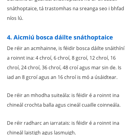
snáthoptaice, tá trastomhas na sreanga seo i bhfad
níos lú.
4. Aicmiú bosca dáilte snáthoptaice
De réir an acmhainne, is féidir bosca dáilte snáithíní
a roinnt ina: 4 chroí, 6 chroí, 8 gcroí, 12 chroí, 16
chroí, 24 chroí, 36 chroí, 48 croí agus mar sin de. Is
iad an 8 gcroí agus an 16 chroí is mó a úsáidtear.
De réir an mhodha suiteála: is féidir é a roinnt ina
chineál crochta balla agus cineál cuaille coinneála.
De réir radharc an iarratais: is féidir é a roinnt ina
chineál laistigh agus lasmuigh.