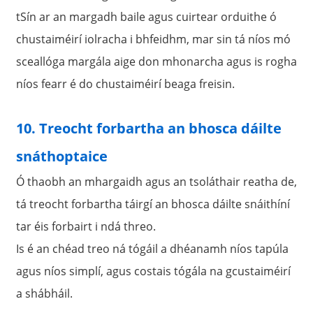
tSín ar an margadh baile agus cuirtear orduithe ó
chustaiméirí iolracha i bhfeidhm, mar sin tá níos mó
sceallóga margála aige don mhonarcha agus is rogha
níos fearr é do chustaiméirí beaga freisin.
10. Treocht forbartha an bhosca dáilte
snáthoptaice
Ó thaobh an mhargaidh agus an tsoláthair reatha de,
tá treocht forbartha táirgí an bhosca dáilte snáithíní
tar éis forbairt i ndá threo.
Is é an chéad treo ná tógáil a dhéanamh níos tapúla
agus níos simplí, agus costais tógála na gcustaiméirí
a shábháil.