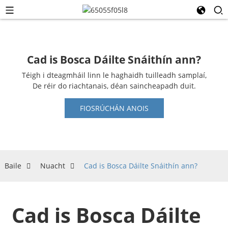
Cad is Bosca Dáilte Snáithín ann?
Téigh i dteagmháil linn le haghaidh tuilleadh samplaí,
De réir do riachtanais, déan saincheapadh duit.
FIOSRÚCHÁN ANOIS
Baile
Nuacht
Cad is Bosca Dáilte Snáithín ann?
Cad is Bosca Dáilte