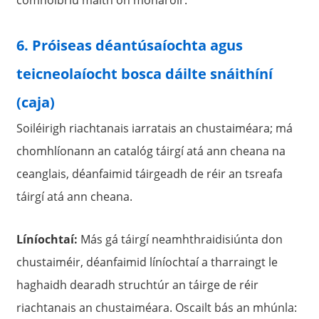
6. Próiseas déantúsaíochta agus
teicneolaíocht bosca dáilte snáithíní
(caja)
Soiléirigh riachtanais iarratais an chustaiméara; má
chomhlíonann an catalóg táirgí atá ann cheana na
ceanglais, déanfaimid táirgeadh de réir an tsreafa
táirgí atá ann cheana.
Líníochtaí:
Más gá táirgí neamhthraidisiúnta don
chustaiméir, déanfaimid líníochtaí a tharraingt le
haghaidh dearadh struchtúr an táirge de réir
riachtanais an chustaiméara. Oscailt bás an mhúnla: