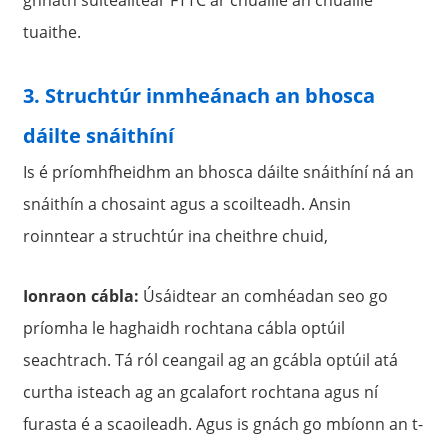
tuaithe.
3. Struchtúr inmheánach an bhosca
dáilte snáithíní
Is é príomhfheidhm an bhosca dáilte snáithíní ná an
snáithín a chosaint agus a scoilteadh. Ansin
roinntear a struchtúr ina cheithre chuid,
Ionraon cábla:
Úsáidtear an comhéadan seo go
príomha le haghaidh rochtana cábla optúil
seachtrach. Tá ról ceangail ag an gcábla optúil atá
curtha isteach ag an gcalafort rochtana agus ní
furasta é a scaoileadh. Agus is gnách go mbíonn an t-