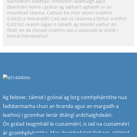
bainisteoirí soláthair, innealtóirí allamuigh agus
dearthóirí líonra i gcónaí ag tabhairt aghaidh ar an
mearbhall céanna: Cathain ba chóir dúinn snáithín
G.652D a imscaradh? Cad iad na cásanna a bhfuil snáithín
G.657A2 neamh-íogair ó lúbadh ag teastáil uathu? An
féidir an dá chineál snáithín seo a splaiseáil le chéile i
líonraí hibrideacha?
Ag feiboer, táimid i gcónaí ag lorg comhpháirtithe nua
fadtéarmacha chun an branda agus an margadh a
leathnú i gcomhar lenár dtáirgí ardchaighdeáin.
Ón gcéad teagmháil le custaiméirí, is iad na custaiméirí
ár gcomhpháirtithe. Mar chomhpháirtí feiboer, pléimid