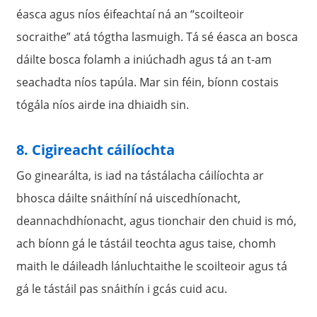
éasca agus níos éifeachtaí ná an “scoilteoir
socraithe” atá tógtha lasmuigh. Tá sé éasca an bosca
dáilte bosca folamh a iniúchadh agus tá an t-am
seachadta níos tapúla. Mar sin féin, bíonn costais
tógála níos airde ina dhiaidh sin.
8. Cigireacht cáilíochta
Go ginearálta, is iad na tástálacha cáilíochta ar
bhosca dáilte snáithíní ná uiscedhíonacht,
deannachdhíonacht, agus tionchair den chuid is mó,
ach bíonn gá le tástáil teochta agus taise, chomh
maith le dáileadh lánluchtaithe le scoilteoir agus tá
gá le tástáil pas snáithín i gcás cuid acu.