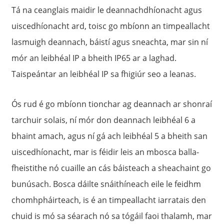
Tá na ceanglais maidir le deannachdhíonacht agus
uiscedhíonacht ard, toisc go mbíonn an timpeallacht
lasmuigh deannach, báistí agus sneachta, mar sin ní
mór an leibhéal IP a bheith IP65 ar a laghad.
Taispeántar an leibhéal IP sa fhigiúr seo a leanas.
Ós rud é go mbíonn tionchar ag deannach ar shonraí
tarchuir solais, ní mór don deannach leibhéal 6 a
bhaint amach, agus ní gá ach leibhéal 5 a bheith san
uiscedhíonacht, mar is féidir leis an mbosca balla-
fheistithe nó cuaille an cás báisteach a sheachaint go
bunúsach. Bosca dáilte snáithíneach eile le feidhm
chomhpháirteach, is é an timpeallacht iarratais den
chuid is mó sa séarach nó sa tógáil faoi thalamh, mar