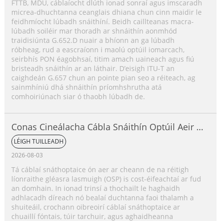
FTTB, MDU, cáblaíocht dlúth ionad sonraí agus imscaradh
micrea-dhuchtanna ceanglais dhiana chun cinn maidir le
feidhmíocht lúbadh snáithíní. Beidh caillteanas macra-
lúbadh soiléir mar thoradh ar shnáithín aonmhód
traidisiúnta G.652.D nuair a bhíonn an ga lúbadh
róbheag, rud a eascraíonn i maolú optúil iomarcach,
seirbhís PON éagobhsaí, titim amach uaineach agus fiú
bristeadh snáithín ar an láthair. D’eisigh ITU-T an
caighdeán G.657 chun an pointe pian seo a réiteach, ag
sainmhíniú dhá shnáithín príomhshrutha atá
comhoiriúnach siar ó thaobh lúbadh de.
Conas Cineálacha Cábla Snáithín Optúil Aeir a
Roghnú?
LÉIGH TUILLEADH
2026-08-03
Tá cáblaí snáthoptaice ón aer ar cheann de na réitigh
líonraithe gléasra lasmuigh (OSP) is cost-éifeachtaí ar fud
an domhain. In ionad trinsí a thochailt le haghaidh
adhlacadh díreach nó bealaí duchtanna faoi thalamh a
shuiteáil, crochann oibreoirí cáblaí snáthoptaice ar
chuaillí fóntais, túir tarchuir, agus aghaidheanna