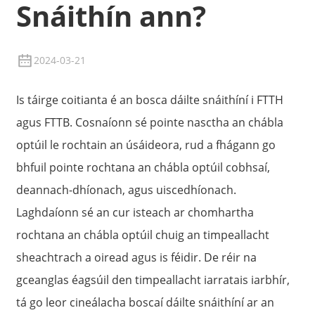
Snáithín ann?
2024-03-21
Is táirge coitianta é an bosca dáilte snáithíní i FTTH
agus FTTB. Cosnaíonn sé pointe nasctha an chábla
optúil le rochtain an úsáideora, rud a fhágann go
bhfuil pointe rochtana an chábla optúil cobhsaí,
deannach-dhíonach, agus uiscedhíonach.
Laghdaíonn sé an cur isteach ar chomhartha
rochtana an chábla optúil chuig an timpeallacht
sheachtrach a oiread agus is féidir. De réir na
gceanglas éagsúil den timpeallacht iarratais iarbhír,
tá go leor cineálacha boscaí dáilte snáithíní ar an