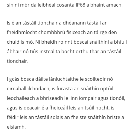
sin ní mór dá leibhéal cosanta IP68 a bhaint amach.
Is é an tástáil tionchair a dhéanann tástáil ar
fheidhmíocht chomhbhrú fisiceach an táirge den
chuid is mó. Ní bheidh roinnt boscaí snáithíní a bhfuil
ábhair nó tiús insteallta bocht orthu thar an tástáil
tionchair.
I gcás bosca dáilte lánluchtaithe le scoilteoir nó
eireaball ilchodach, is furasta an snáithín optúil
leochaileach a bhriseadh le linn iompair agus tionóil,
agus is deacair é a fheiceáil leis an tsúil nocht, is
féidir leis an tástáil solais an fheiste snáithín briste a
eisiamh.