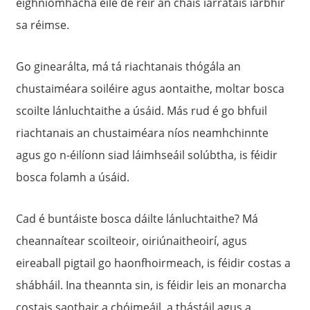
éighníomhacha eile de réir an cháis iarratais iarbhír
sa réimse.
Go ginearálta, má tá riachtanais thógála an
chustaiméara soiléire agus aontaithe, moltar bosca
scoilte lánluchtaithe a úsáid. Más rud é go bhfuil
riachtanais an chustaiméara níos neamhchinnte
agus go n-éilíonn siad láimhseáil solúbtha, is féidir
bosca folamh a úsáid.
Cad é buntáiste bosca dáilte lánluchtaithe? Má
cheannaítear scoilteoir, oiriúnaitheoirí, agus
eireaball pigtail go haonfhoirmeach, is féidir costas a
shábháil. Ina theannta sin, is féidir leis an monarcha
costais saothair a chóimeáil, a thástáil agus a