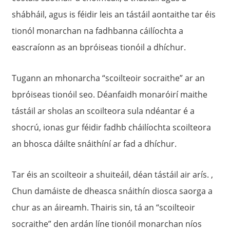
shábháil, agus is féidir leis an tástáil aontaithe tar éis
tionól monarchan na fadhbanna cáilíochta a
eascraíonn as an bpróiseas tionóil a dhíchur.
Tugann an mhonarcha “scoilteoir socraithe” ar an
bpróiseas tionóil seo. Déanfaidh monaróirí maithe
tástáil ar sholas an scoilteora sula ndéantar é a
shocrú, ionas gur féidir fadhb cháilíochta scoilteora
an bhosca dáilte snáithíní ar fad a dhíchur.
Tar éis an scoilteoir a shuiteáil, déan tástáil air arís. ,
Chun damáiste de dheasca snáithín diosca saorga a
chur as an áireamh. Thairis sin, tá an “scoilteoir
socraithe” den ardán líne tionóil monarchan níos