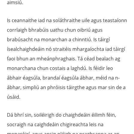
aimsiú.
Is ceannaithe iad na soláthraithe uile agus teastaíonn
corrlaigh bhrabúis uathu chun oibriú agus
brabúsacht na monarchan a chinntiú. Is táirgí
ísealchaighdeáin nó straitéis mhargaíochta iad táirgí
faoi bhun an mheánphraghais. Tá céad bealach ag
monarchana chun costais a laghdú. Is féidir leo
ábhair éagsúla, brandaí éagsúla ábhar, méid na n-
ábhar, simpliú an phróisis táirgthe agus mar sin de a
úsáid.
Dá bhrí sin, soiléirigh do chaighdeáin éilimh féin,
socraigh na caighdeáin chigireachta leis na
monaróirí, agus ansin pléigh na praghsanna ar an