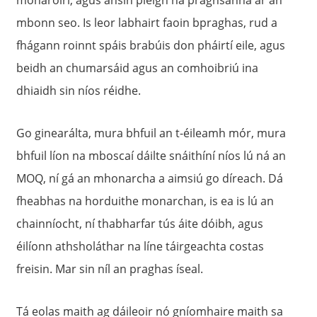
mbonn seo. Is leor labhairt faoin bpraghas, rud a
fhágann roinnt spáis brabúis don pháirtí eile, agus
beidh an chumarsáid agus an comhoibriú ina
dhiaidh sin níos réidhe.
Go ginearálta, mura bhfuil an t-éileamh mór, mura
bhfuil líon na mboscaí dáilte snáithíní níos lú ná an
MOQ, ní gá an mhonarcha a aimsiú go díreach. Dá
fheabhas na horduithe monarchan, is ea is lú an
chainníocht, ní thabharfar tús áite dóibh, agus
éilíonn athsholáthar na líne táirgeachta costas
freisin. Mar sin níl an praghas íseal.
Tá eolas maith ag dáileoir nó gníomhaire maith sa