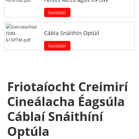
Íoslódáil
Cábla Snáithín Optúil
Íoslódáil
Friotaíocht Creimirí
Cineálacha Éagsúla
Cáblaí Snáithíní
Optúla