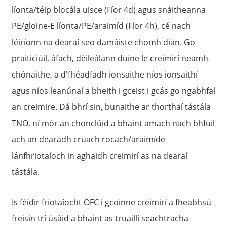
líonta/téip blocála uisce (Fíor 4d) agus snáitheanna
PE/gloine-E líonta/PE/araimíd (Fíor 4h), cé nach
léiríonn na dearaí seo damáiste chomh dian. Go
praiticiúil, áfach, déileálann duine le creimirí neamh-
chónaithe, a d'fhéadfadh ionsaithe níos ionsaithí
agus níos leanúnaí a bheith i gceist i gcás go ngabhfaí
an creimire. Dá bhrí sin, bunaithe ar thorthaí tástála
TNO, ní mór an chonclúid a bhaint amach nach bhfuil
ach an dearadh cruach rocach/araimíde
lánfhriotaíoch in aghaidh creimirí as na dearaí
tástála.
Is féidir friotaíocht OFC i gcoinne creimirí a fheabhsú
freisin trí úsáid a bhaint as truaillí seachtracha