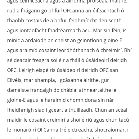
agus ceimiceacha agus a airíonna próiseála maithe,
rud a fhágann go bhfuil OFCanna an-éifeachtach ó
thaobh costais de a bhfuil feidhmíocht den scoth
agus iontaofacht fhadtéarmach acu. Mar sin féin, is
minic a ardaíodh an cheist an gcinntíonn gloine-E
agus araimíd cosaint leordhóthanach ó chreimirí. Bhí
sé deacair freagra soiléir a fháil ó úsáideoirí deiridh
OFC. Léirigh eispéiris úsáideoirí deiridh OFC san
Eilvéis, mar shampla, i gcásanna áirithe, gur
damáiste francaigh do cháblaí athneartaithe le
gloine-E agus le haraimíd chomh dona sin nár
fheidhmigh siad i gceart a thuilleadh. Chun an scéal
maidir le cosaint creimirí a shoiléiriú agus chun tacú
le monaróirí OFCanna tréleictreacha, shocraíomar, i