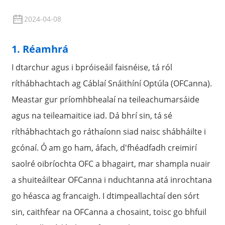
2024-04-08
1. Réamhrá
I dtarchur agus i bpróiseáil faisnéise, tá ról
ríthábhachtach ag Cáblaí Snáithíní Optúla (OFCanna).
Meastar gur príomhbhealaí na teileachumarsáide
agus na teileamaitice iad. Dá bhrí sin, tá sé
ríthábhachtach go ráthaíonn siad naisc shábháilte i
a
gcónaí. Ó am go ham, áfach, d'fhéadfadh creimirí
saolré oibríochta OFC a bhagairt, mar shampla nuair
a shuiteáiltear OFCanna i nduchtanna atá inrochtana
go héasca ag francaigh. I dtimpeallachtaí den sórt
sin, caithfear na OFCanna a chosaint, toisc go bhfuil