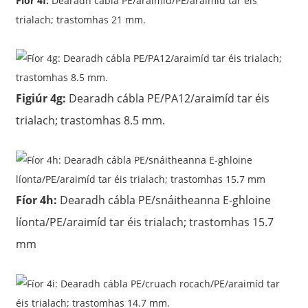
Fíor 4f:
Dearadh cábla PE/araimíd/PE/araimíd tar éis
trialach; trastomhas 21 mm.
Figiúr 4g:
Dearadh cábla PE/PA12/araimíd tar éis
trialach; trastomhas 8.5 mm.
Fíor 4h:
Dearadh cábla PE/snáitheanna E-ghloine
líonta/PE/araimíd tar éis trialach; trastomhas 15.7
mm