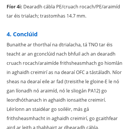
Fíor 4i:
Dearadh cábla PE/cruach rocach/PE/araimíd
tar éis trialach; trastomhas 14.7 mm.
4. Conclúid
Bunaithe ar thorthaí na dtrialacha, tá TNO tar éis
teacht ar an gconclúid nach bhfuil ach an dearadh
cruach rocach/araimíde frithsheasmhach go hiomlán
in aghaidh creimirí as na dearaí OFC a tástáladh. Níor
sheas na dearaí eile ar fad (treisithe le gloine-E le nó
gan líonadh nó araimíd, nó le sliogán PA12) go
leordhóthanach in aghaidh ionsaithe creimirí.
Léiríonn an staidéar go soiléir, más gá
frithsheasmhacht in aghaidh creimirí, go gcaithfear
aird ar leith a thabhairt ar dhearadh cábla.