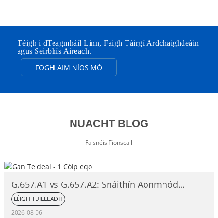
Téigh i dTeagmháil Linn, Faigh Táirgí Ardchaighdeáin
agus Seirbhís Aireach.
FOGHLAIM NÍOS MÓ
NUACHT BLOG
Faisnéis Tionscail
G.657.A1 vs G.657.A2: Snáithín Aonmhód
Neamh-íogair ó thaobh Lúbadh de,
LÉIGH TUILLEADH
Comparáid Iomlán
2026-08-06