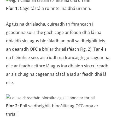
Fíor 1:
Cage tástála roinnte ina dhá urrann.
Ag tús na dtrialacha, cuireadh trí fhrancach i
gcodanna soilsithe gach cage ar feadh dhá lá ina
dhiaidh sin, agus blocáladh an poll sa dheighilt leis
an dearadh OFC a bhí ar thriail (féach Fig. 2). Tar éis
na tréimhse seo, aistríodh na francaigh go cageanna
eile ar feadh ceithre lá agus ina dhiaidh sin cuireadh
ar ais chuig na cageanna tástála iad ar feadh dhá lá
eile.
Fíor 2:
Poll sa dheighilt blocáilte ag OFCanna ar
thriail.