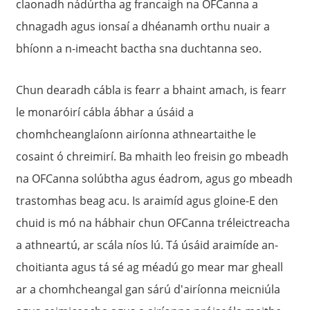
claonadh nádúrtha ag francaigh na OFCanna a
chnagadh agus ionsaí a dhéanamh orthu nuair a
bhíonn a n-imeacht bactha sna duchtanna seo.
Chun dearadh cábla is fearr a bhaint amach, is fearr
le monaróirí cábla ábhar a úsáid a
chomhcheanglaíonn airíonna athneartaithe le
cosaint ó chreimirí. Ba mhaith leo freisin go mbeadh
na OFCanna solúbtha agus éadrom, agus go mbeadh
trastomhas beag acu. Is araimíd agus gloine-E den
chuid is mó na hábhair chun OFCanna tréleictreacha
a athneartú, ar scála níos lú. Tá úsáid araimíde an-
choitianta agus tá sé ag méadú go mear mar gheall
ar a chomhcheangal gan sárú d'airíonna meicniúla