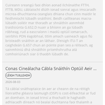
Cuireann sreangú faoi dhíon aonad ilchónaithe FTTH,
FTTB, MDU, cáblaíocht dlúth ionad sonraí agus imscaradh
micrea-dhuchtanna ceanglais dhiana chun cinn maidir le
feidhmíocht lúbadh snáithíní. Beidh caillteanas macra-
lúbadh soiléir mar thoradh ar shnáithín aonmhód
traidisiúnta G.652.D nuair a bhíonn an ga lúbadh
róbheag, rud a eascraíonn i maolú optúil iomarcach,
seirbhís PON éagobhsaí, titim amach uaineach agus fiú
bristeadh snáithín ar an láthair. D’eisigh ITU-T an
caighdeán G.657 chun an pointe pian seo a réiteach, ag
sainmhíniú dhá shnáithín príomhshrutha atá
comhoiriúnach siar ó thaobh lúbadh de.
Conas Cineálacha Cábla Snáithín Optúil Aeir a
Roghnú?
LÉIGH TUILLEADH
2026-08-03
Tá cáblaí snáthoptaice ón aer ar cheann de na réitigh
líonraithe gléasra lasmuigh (OSP) is cost-éifeachtaí ar fud
an domhain. In ionad trinsí a thochailt le haghaidh
adhlacadh díreach nó bealaí duchtanna faoi thalamh a