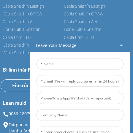
Cábla Snáithín Laistigh
Cábla Snáithín Laistigh
Cábla Snáithín OPGW
Cábla Snáithín OPGW
Cábla Snáithín Aeir
Cábla Snáithín Aeir
Fíor 8 Cábla Snáithín
Fíor 8 Cábla Snáithín
Cábla titim FTTH
Cábla titim FTTH
Cábla Snáithín ASU
Cábla Snáithín ASU
Leave Your Message
Cábla Snáithín ADSS
Cábla Snáithín ADSS
Bí linn inár Feiboer
Fiosrúchán Anois
Lean muid
0086-18075108880
info@feiboer.com.cn
Foirgneamh 1, Ard-Mhéara Zhongjianbaobao, Uimh. 30,
Lianhu 3rd Road, Tianding Street, Yuelu District, Changsha