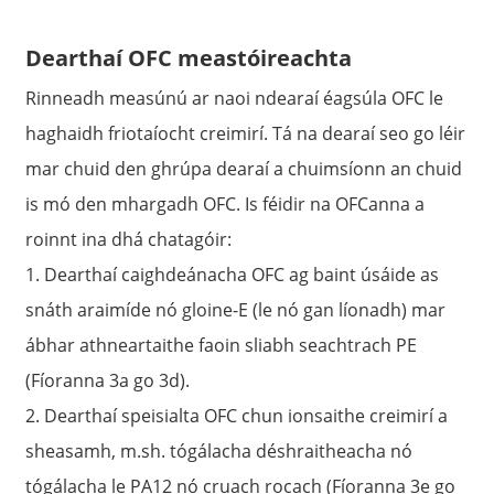
Dearthaí OFC meastóireachta
Rinneadh measúnú ar naoi ndearaí éagsúla OFC le
haghaidh friotaíocht creimirí. Tá na dearaí seo go léir
mar chuid den ghrúpa dearaí a chuimsíonn an chuid
is mó den mhargadh OFC. Is féidir na OFCanna a
roinnt ina dhá chatagóir:
1. Dearthaí caighdeánacha OFC ag baint úsáide as
snáth araimíde nó gloine-E (le nó gan líonadh) mar
ábhar athneartaithe faoin sliabh seachtrach PE
(Fíoranna 3a go 3d).
2. Dearthaí speisialta OFC chun ionsaithe creimirí a
sheasamh, m.sh. tógálacha déshraitheacha nó
tógálacha le PA12 nó cruach rocach (Fíoranna 3e go