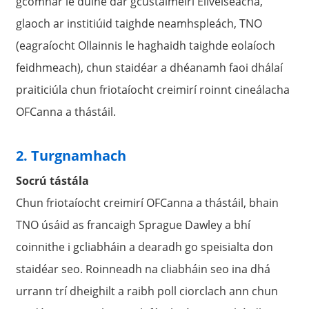
gcomhar le duine dár gcustaiméirí Eilvéiseacha,
glaoch ar institiúid taighde neamhspleách, TNO
(eagraíocht Ollainnis le haghaidh taighde eolaíoch
feidhmeach), chun staidéar a dhéanamh faoi dhálaí
praiticiúla chun friotaíocht creimirí roinnt cineálacha
OFCanna a thástáil.
2. Turgnamhach
Socrú tástála
Chun friotaíocht creimirí OFCanna a thástáil, bhain
TNO úsáid as francaigh Sprague Dawley a bhí
coinnithe i gcliabháin a dearadh go speisialta don
staidéar seo. Roinneadh na cliabháin seo ina dhá
urrann trí dheighilt a raibh poll ciorclach ann chun