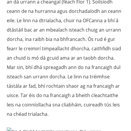
an dá urrann a cheangal (féach Fíor 1). Soilsíodh
ceann de na hurranna agus dorchadaíodh an ceann
eile. Le linn na dtrialacha, chuir na OFCanna a bhí á
dtástáil bac ar an mbealach isteach chuig an urrann
dorcha, ina raibh bia na bhfrancach. Ós rud é gur
fearr le creimirí timpeallacht dhorcha, caithfidh siad
an chuid is mó dá gcuid ama ar an taobh dorcha.
Mar sin, bhí dhá spreagadh ann do na francaigh dul
isteach san urrann dorcha. Le linn na tréimhse
tástála ar fad, bhí rochtain shaor ag na francaigh ar
uisce. Tar éis do na francaigh a bheith cleachtaithe
leis na coinníollacha sna cliabháin, cuireadh tús leis
na chéad trialacha.