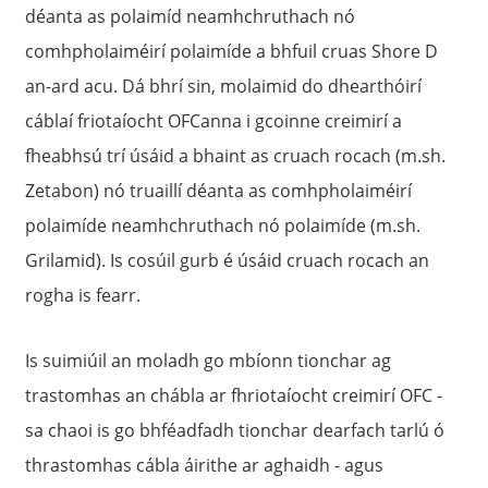
déanta as polaimíd neamhchruthach nó
comhpholaiméirí polaimíde a bhfuil cruas Shore D
an-ard acu. Dá bhrí sin, molaimid do dhearthóirí
cáblaí friotaíocht OFCanna i gcoinne creimirí a
fheabhsú trí úsáid a bhaint as cruach rocach (m.sh.
Zetabon) nó truaillí déanta as comhpholaiméirí
polaimíde neamhchruthach nó polaimíde (m.sh.
Grilamid). Is cosúil gurb é úsáid cruach rocach an
rogha is fearr.
Is suimiúil an moladh go mbíonn tionchar ag
trastomhas an chábla ar fhriotaíocht creimirí OFC -
sa chaoi is go bhféadfadh tionchar dearfach tarlú ó
thrastomhas cábla áirithe ar aghaidh - agus