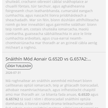
shuiteáil, crochann oibreoirí cáblaí snáthoptaice ar
chuaillí fóntais, túir tarchuir, agus aghaidheanna
foirgneamh chun leathanbhanda, cumarsáid eangach
cumhachta, agus nascacht líonra príobháideach a
sheachadadh. Mar sin féin, bíonn dúshláin athfhillteacha
roimh go leor innealtóirí agus gairmithe soláthair: bíonn
teip roimh am, costais shuiteála iomarcacha, maolú
comhartha, guaiseacha sábháilteachta in aice le línte
cumhachta ardvoltais, agus crua-earraí neamh-
chomhoiriúnacha mar thoradh ar an gcineál cábla aeróg
mícheart a roghnú.
Snáithín Mód Aonair G.652D vs G.657A2:
Príomhdhifríochtaí, Comparáid Feidhmíochta
LÉIGH TUILLEADH
& Treoir Roghnúcháin Feidhmchláir
2026-07-31
Má roghnaítear an snáithín aonmhód mícheart bíonn
caillteanas optúil iomarcach, teip ar ghlacadh tionscadail,
athobair neamhriachtanach, agus infheistíocht chaipitil
amú mar thoradh air. Le blianta fada anuas,
G.652D
agus
G.657A2
tá siad i réim i dtionscadail snáithíní optúla
domhanda, ó líonraí cnámh droma teileachumarsáide