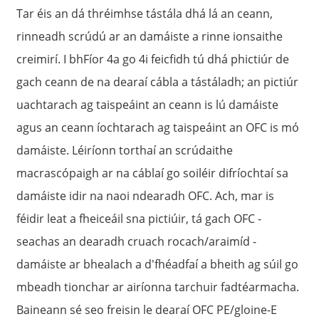
Tar éis an dá thréimhse tástála dhá lá an ceann,
rinneadh scrúdú ar an damáiste a rinne ionsaithe
creimirí. I bhFíor 4a go 4i feicfidh tú dhá phictiúr de
gach ceann de na dearaí cábla a tástáladh; an pictiúr
uachtarach ag taispeáint an ceann is lú damáiste
agus an ceann íochtarach ag taispeáint an OFC is mó
damáiste. Léiríonn torthaí an scrúdaithe
macrascópaigh ar na cáblaí go soiléir difríochtaí sa
damáiste idir na naoi ndearadh OFC. Ach, mar is
féidir leat a fheiceáil sna pictiúir, tá gach OFC -
seachas an dearadh cruach rocach/araimíd -
damáiste ar bhealach a d'fhéadfaí a bheith ag súil go
mbeadh tionchar ar airíonna tarchuir fadtéarmacha.
Baineann sé seo freisin le dearaí OFC PE/gloine-E