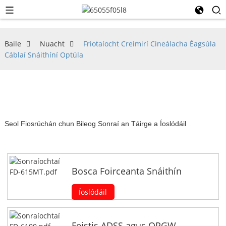
Baile
Nuacht
Friotaíocht Creimirí Cineálacha Éagsúla
Cáblaí Snáithíní Optúla
Seol Fiosrúchán chun Bileog Sonraí an Táirge a Íoslódáil
Bosca Foirceanta Snáithín
Íoslódáil
Feistis ADSS agus OPGW