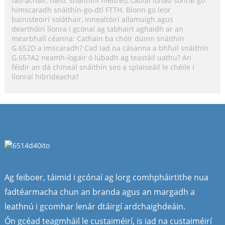
fad-achair, naisc snáithíní meitreo, cáblaí ionad sonraí go
himscaradh snáithín-go-dtí FTTH. Bíonn go leor
bainisteoirí soláthair, innealtóirí allamuigh agus
dearthóirí líonra i gcónaí ag tabhairt aghaidh ar an
mearbhall céanna: Cathain ba chóir dúinn snáithín
G.652D a imscaradh? Cad iad na cásanna a bhfuil snáithín
G.657A2 neamh-íogair ó lúbadh ag teastáil uathu? An
féidir an dá chineál snáithín seo a splaiseáil le chéile i
líonraí hibrideacha?
Ag feiboer, táimid i gcónaí ag lorg comhpháirtithe nua
fadtéarmacha chun an branda agus an margadh a
leathnú i gcomhar lenár dtáirgí ardchaighdeáin.
Ón gcéad teagmháil le custaiméirí, is iad na custaiméirí