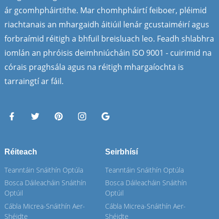
ár gcomhpháirtithe. Mar chomhpháirtí feiboer, pléimid
riachtanais an mhargaidh áitiúil lenár gcustaiméirí agus
forbraímid réitigh a bhfuil breisluach leo. Feadh shlabhra
iomlán an phróisis deimhniúcháin ISO 9001 - cuirimid na
córais praghsála agus na réitigh mhargaíochta is
tarraingtí ar fáil.
Réiteach
Seirbhísí
Teanntáin Snáithín Optúla
Teanntáin Snáithín Optúla
Bosca Dáileacháin Snáithín
Bosca Dáileacháin Snáithín
Optúil
Optúil
Cábla Micrea-Snáithín Aer-
Cábla Micrea-Snáithín Aer-
Shéidte
Shéidte